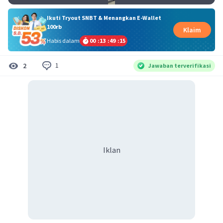
Ikuti Tryout SNBT & Menangkan E-Wallet
100rb
Klaim
Habis dalam
00
:
13
:
49
:
15
1
2
Jawaban terverifikasi
Iklan