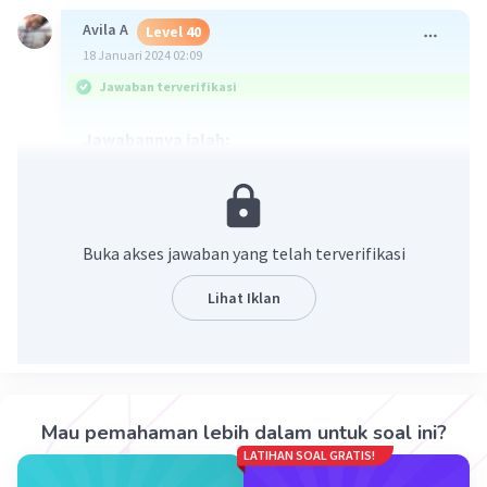
Avila A
Level 40
18 Januari 2024 02:09
Jawaban terverifikasi
Jawabannya ialah:
a=2
b=3
Semoga membantu^^
Buka akses jawaban yang telah terverifikasi
Lihat Iklan
Mau pemahaman lebih dalam untuk soal ini?
LATIHAN SOAL GRATIS!
·
5.0
(
1
)
Balas
Beri Rating