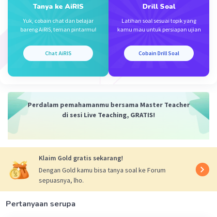
Tanya ke AiRIS
Drill Soal
Yuk, cobain chat dan belajar
Latihan soal sesuai topik yang
bareng AiRIS, teman pintarmu!
kamu mau untuk persiapan ujian
Chat AiRIS
Cobain Drill Soal
Iklan
Perdalam pemahamanmu bersama Master Teacher
di sesi Live Teaching, GRATIS!
Klaim Gold gratis sekarang!
Dengan Gold kamu bisa tanya soal ke Forum
sepuasnya, lho.
Pertanyaan serupa