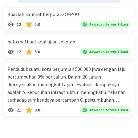
Buatlah kalimat berpola S-O-P-K!
12
5.0
Jawaban terverifikasi
help me! buat soal ujian sekolah
12
5.0
Jawaban terverifikasi
Penduduk suatu kota berjumlah 500.000 jiwa dengan laju
pertumbuhan 3% per tahun. Dalam 20 tahun
diproyeksikan meningkat tajam. Evaluasi dampaknya
adalah A. kebutuhan infrastruktur meningkat 3. tekanan
terhadap sumber daya bertambah C. pertumbuhan
eksponensial berdampak jangka panjang D. tidak
21
0.0
Jawaban terverifikasi
memengaruhi tata ruang E. proyeksi penduduk penting
untuk perencanaan