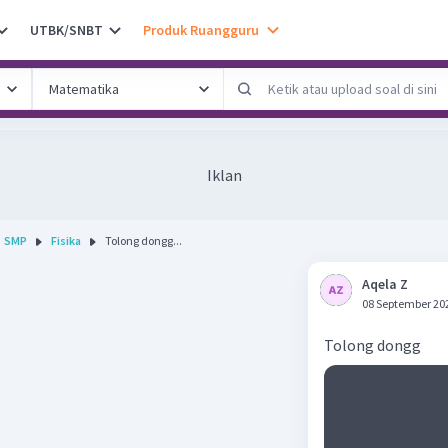
UTBK/SNBT
Produk Ruangguru
Iklan
SMP
Fisika
Tolong dongg...
Aqela Z
08 September 20
Tolong dongg