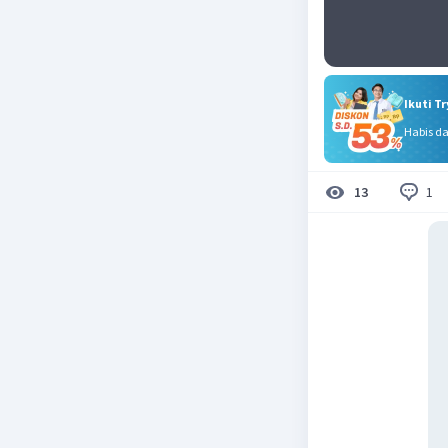
Ikuti T
Habis d
1
13