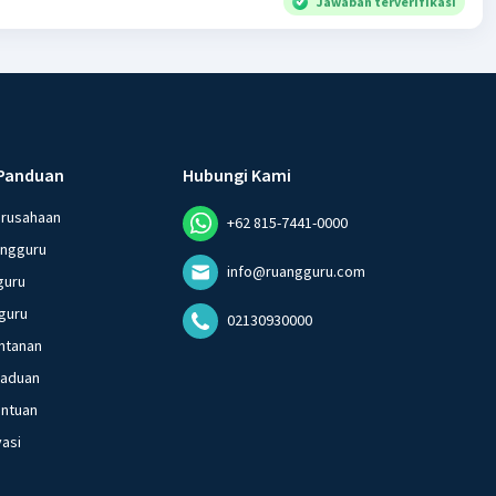
Jawaban terverifikasi
Panduan
Hubungi Kami
erusahaan
+62 815-7441-0000
angguru
info@ruangguru.com
guru
guru
02130930000
ntanan
gaduan
entuan
vasi