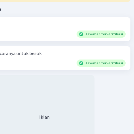
imbangan muatan pada sedotan tersebut.
a
 gaya listrik antara kertas tisu dengan sedotan plastik
muatan tersebut merupakan gaya tarik menarik atau
ak menolak?
Gaya listrik antara kertas tisu dengan sedotan plastik
Jawaban terverifikasi
ya tarik-menarik, karena keduanya memiliki muatan yang
 caranya untuk besok
kan mengapa kertas tisu yang telah digunakan untuk
k menjadi bermuatan listrik?
Jawaban terverifikasi
Kertas tisu menjadi bermuatan listrik setelah digunakan
ggosok karena terjadinya perpindahan elektron antara
su dan sedotan, sehingga kertas tisu mendapatkan atau
n elektron, yang menyebabkan adanya muatan listrik.
n dari percobaan ini adalah bahwa gesekan antara dua
Iklan
at menyebabkan perpindahan muatan listrik, yang
kan benda-benda tersebut bermuatan listrik. Benda yang