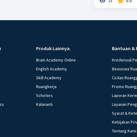
21
0.0
u
Produk Lainnya
Bantuan & 
Brain Academy Online
Kredensial P
English Academy
Beasiswa Ru
Skill Academy
Cicilan Ruang
Ruangkerja
Promo Ruang
Schoters
Laporan Kere
ess
Kalananti
Layanan Pen
Syarat & Ket
Kebijakan Pri
Tentang Kami