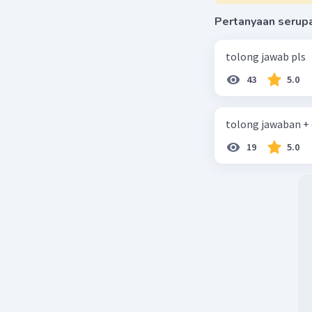
ketidakse
Pertanyaan serup
c. Apakah
yang ber
tolong jawab pls
gaya tol
Jawaban: 
43
5.0
adalah ga
berbeda.
tolong jawaban +
d. Jelas
menggoso
19
5.0
Jawaban: 
untuk men
kertas ti
kehilanga
Simpulan:
Kesimpula
benda dap
menghasil