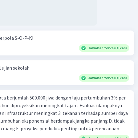
 sejenis akan tolak-menolak, sedangkan benda yang
 berlawanan akan tarik-menarik.
·
5.0
(
1
)
Balas
ating
erpola S-O-P-K!
Jawaban terverifikasi
 ujian sekolah
Iklan
Jawaban terverifikasi
ta berjumlah 500.000 jiwa dengan laju pertumbuhan 3% per
tahun diproyeksikan meningkat tajam. Evaluasi dampaknya
an infrastruktur meningkat 3. tekanan terhadap sumber daya
tumbuhan eksponensial berdampak jangka panjang D. tidak
 ruang E. proyeksi penduduk penting untuk perencanaan