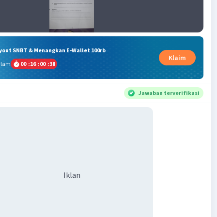
ryout SNBT & Menangkan E-Wallet 100rb
Klaim
alam
00
:
16
:
00
:
37
Jawaban terverifikasi
Iklan