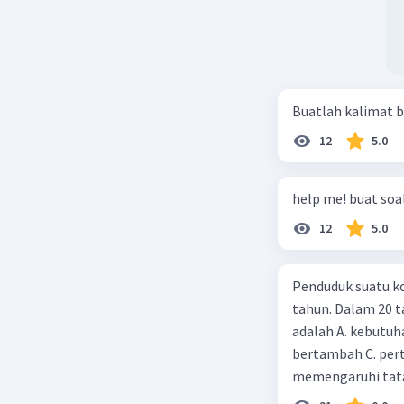
bermuatan
bermuatan
Beri R
Buatlah kalimat b
12
5.0
help me! buat soal
12
5.0
Penduduk suatu ko
tahun. Dalam 20 
adalah A. kebutuh
bertambah C. per
memengaruhi tata