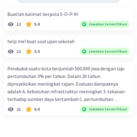
Buatlah kalimat berpola S-O-P-K!
12
5.0
Jawaban terverifikasi
help me! buat soal ujian sekolah
12
5.0
Jawaban terverifikasi
Penduduk suatu kota berjumlah 500.000 jiwa dengan laju
pertumbuhan 3% per tahun. Dalam 20 tahun
diproyeksikan meningkat tajam. Evaluasi dampaknya
adalah A. kebutuhan infrastruktur meningkat 3. tekanan
terhadap sumber daya bertambah C. pertumbuhan
eksponensial berdampak jangka panjang D. tidak
21
0.0
Jawaban terverifikasi
memengaruhi tata ruang E. proyeksi penduduk penting
untuk perencanaan