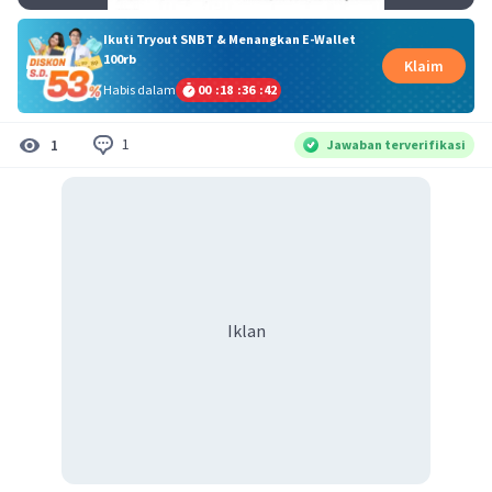
Ikuti Tryout SNBT & Menangkan E-Wallet
100rb
Klaim
Habis dalam
00
:
18
:
36
:
42
1
1
Jawaban terverifikasi
Iklan