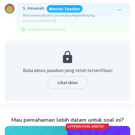
S. Amamah
Master Teacher
Mahasiswa/Alumni Universitas Negeri Malang
24 Januari 2024 07:08
Jawaban terverifikasi
Jawaban: (A n B) u ( B n C)
Buka akses jawaban yang telah terverifikasi
Lihat Iklan
·
0.0
(
0
)
Balas
Beri Rating
Mau pemahaman lebih dalam untuk soal ini?
LATIHAN SOAL GRATIS!