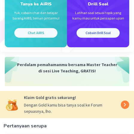
Tanya ke AiRIS
Drill Soal
Yuk, cobain chat dan belajar
Latihan soal sesuai topik yang
bareng AiRIS, teman pintarmu!
kamu mau untuk persiapan ujian
Iklan
Chat AiRIS
Cobain Drill Soal
Perdalam pemahamanmu bersama Master Teacher
di sesi Live Teaching, GRATIS!
Klaim Gold gratis sekarang!
Dengan Gold kamu bisa tanya soal ke Forum
sepuasnya, lho.
Pertanyaan serupa