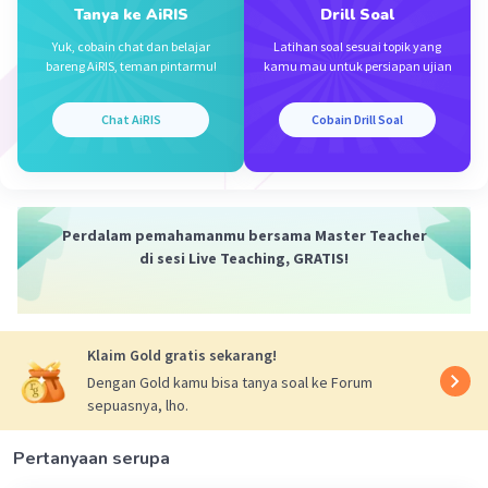
penerapan sikap malu yang baik dalam
Tanya ke AiRIS
Drill Soal
kehidupan, yaitu
Yuk, cobain chat dan belajar
Latihan soal sesuai topik yang
bareng AiRIS, teman pintarmu!
kamu mau untuk persiapan ujian
Malu berpakaian tidak sopan di sekolah.
Malu tidak mengerjakan PR.
Chat AiRIS
Cobain Drill Soal
Malu datang terlambat.
Malu untuk membantu orang yang sedang
dalam kesulitan.
Perdalam pemahamanmu bersama Master Teacher
Sifat malu juga dapat membantu seseorang
di sesi Live Teaching, GRATIS!
untuk meninggalkan perbuatan buruk dan
menahan diri dari melakukan kesalahan. Selain
itu, sifat malu dapat meningkatkan kualitas
moral seseorang dan membantu menjaga
Klaim Gold gratis sekarang!
keimanan
Dengan Gold kamu bisa tanya soal ke Forum
sepuasnya, lho.
·
0.0
(
0
)
Balas
Beri Rating
Pertanyaan serupa