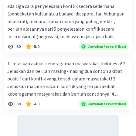
ada tiga cara penyelesaian konflik secara sederhana
(pendekatan kultur atau budaya, diaspora, fan hubungan
bilateral), menurut kalian mana yang paling efektif,
berilah alasannya dari 5 penyelesaian konflik secara
internasional (negosiasi, mediasi dan jasa-jasa baik,
konsiliasi, penyelidikan, dan penyelesaian di bawah
30
5.0
Jawaban terverifikasi
naungan organisasi PBB), menurut kalian mana yang
paling efektif, berilah alasannya
1. Jelaskan akibat keberagaman masyarakat Indonesia! 2.
Jelaskan dan berilah masing-masing dua contoh akibat
positif dari konflik yang terjadi dalam masyarakat! 3.
Jelaskan macam-macam konflik yang terjadi akibat
keberagaman masyarakat dan berilah contohnya! 4.
Mengapa dalam masyarakat yang memiliki keberagaman
38
4.0
Jawaban terverifikasi
diperlukan harmoni? 5. Indonesia merupakan negara yang
kaya akan keberagaman baik dilihat dari agama, suku, ras,
bahasa, dan budaya. Berdasarkan pernyataan tersebut,
apa yang dapat kalian lakukan untuk menjaga