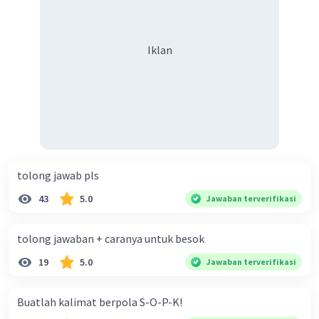
keberagaman supaya terhindar dari konflik?
Iklan
tolong jawab pls
43
5.0
Jawaban terverifikasi
tolong jawaban + caranya untuk besok
19
5.0
Jawaban terverifikasi
Buatlah kalimat berpola S-O-P-K!