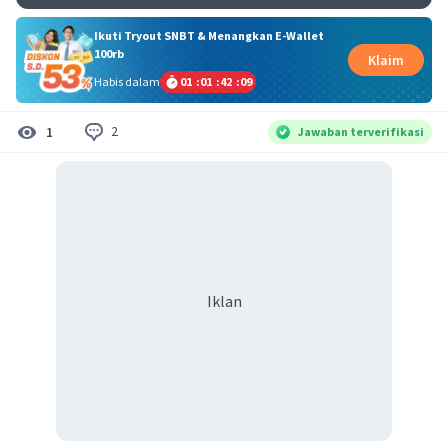
Ikuti Tryout SNBT & Menangkan E-Wallet
100rb
Klaim
Habis dalam
01
:
01
:
42
:
09
2
1
Jawaban terverifikasi
Iklan