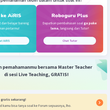
pemahaman lebih dalam untuk soal ini?
Community
Level 72
 ke AiRIS
Roboguru Plus
02:39
t dan belajar bareng
Dapatkan pembahasan soal
ga pake
terverifikasi
man pintarmu!
lama
, langsung dari Tutor!
ang tepat adalah 30 menit
Iklan
at AiRIS
Chat Tutor
an :
/jam
m pemahamanmu bersama Master Teacher
di sesi Live Teaching, GRATIS!
m
it
 gratis sekarang!
n :
d kamu bisa tanya soal ke Forum sepuasnya, lho.