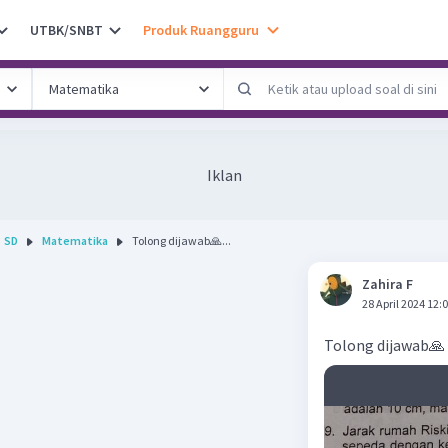
UTBK/SNBT
Produk Ruangguru
Iklan
SD
Matematika
Tolong dijawab🙏...
Zahira F
28 April 2024 12:
Tolong dijawab🙏