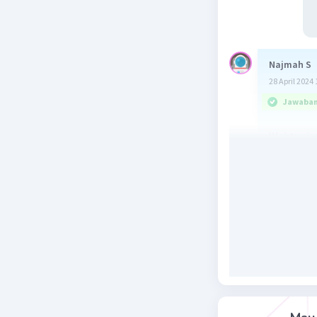
Najmah S
28 April 2024 
Jawaban 
Waktu=ja
= 8 km : 
= ½ jam
= ½ x 60 
= 60 / 2
= 30 men
Jawaban n
Semoga 
Terima k
Beri R