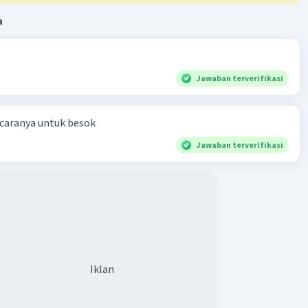
rak yang ditempuh
a
cepatan
ktu tempuh
Jawaban terverifikasi
·
0.0
(
0
)
Balas
ating
 caranya untuk besok
Jawaban terverifikasi
Iklan