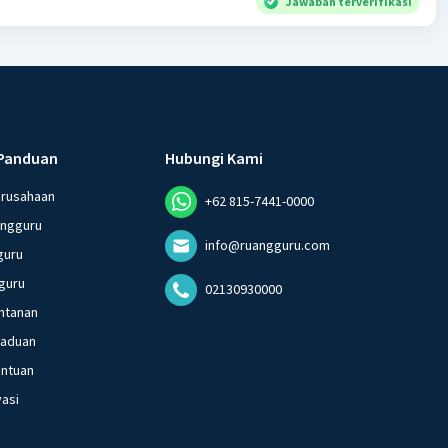
Jawaban terverifikasi
Panduan
Hubungi Kami
erusahaan
+62 815-7441-0000
angguru
info@ruangguru.com
guru
guru
02130930000
ntanan
gaduan
entuan
vasi