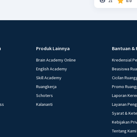
21
0.0
u
Produk Lainnya
Bantuan & 
Brain Academy Online
Kredensial P
English Academy
Beasiswa Ru
Skill Academy
Cicilan Ruang
Ruangkerja
Promo Ruang
Schoters
Laporan Kere
ess
Kalananti
Layanan Pen
Syarat & Ket
Kebijakan Pri
Tentang Kami