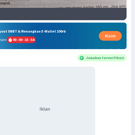
ryout SNBT & Menangkan E-Wallet 100rb
Klaim
alam
00
:
00
:
15
:
54
Jawaban terverifikasi
Iklan