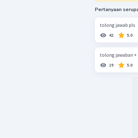
S = Ja
Pertanyaan serup
V = Ke
t = Wa
tolong jawab pls
42
5.0
Beri R
tolong jawaban +
19
5.0