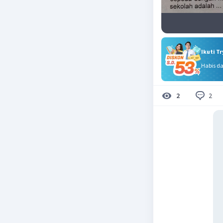
Ikuti T
Habis d
2
2