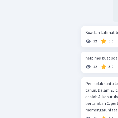
Buatlah kalimat b
12
5.0
help me! buat soal
12
5.0
Penduduk suatu ko
tahun. Dalam 20 
adalah A. kebutuh
bertambah C. per
memengaruhi tata