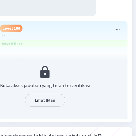
Level 100
13:28
terverifikasi
rak : kecepatan
16 km/jam ( sama sama dibagi 2 )
menit
Buka akses jawaban yang telah terverifikasi
it
Lihat Iklan
ya adalah 30 menit
bermanfaat
asih
·
0.0
(
0
)
Balas
ating