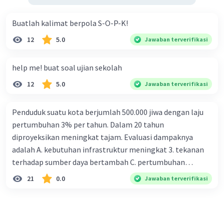
Buatlah kalimat berpola S-O-P-K!
·
0.0
(
0
)
Balas
Beri Rating
12
5.0
Jawaban terverifikasi
help me! buat soal ujian sekolah
12
5.0
Jawaban terverifikasi
Penduduk suatu kota berjumlah 500.000 jiwa dengan laju
pertumbuhan 3% per tahun. Dalam 20 tahun
diproyeksikan meningkat tajam. Evaluasi dampaknya
adalah A. kebutuhan infrastruktur meningkat 3. tekanan
terhadap sumber daya bertambah C. pertumbuhan
eksponensial berdampak jangka panjang D. tidak
21
0.0
Jawaban terverifikasi
memengaruhi tata ruang E. proyeksi penduduk penting
untuk perencanaan