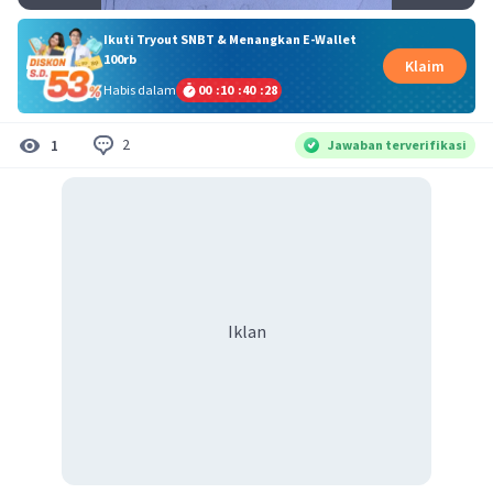
Ikuti Tryout SNBT & Menangkan E-Wallet
100rb
Klaim
Habis dalam
00
:
10
:
40
:
28
2
1
Jawaban terverifikasi
Iklan