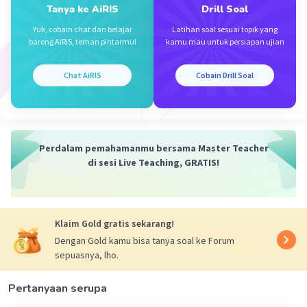
Tanya ke AiRIS
Drill Soal
4a = 300
Yuk, cobain chat dan belajar
Latihan soal sesuai topik yang
a = 75
bareng AiRIS, teman pintarmu!
kamu mau untuk persiapan ujian
Jadi, nilai a dan b berturut-turut adalah 25 dan 75
Chat AiRIS
Cobain Drill Soal
·
5.0
(
1
)
Balas
Beri Rating
Sumber W
Community
Level 72
Perdalam pemahamanmu bersama Master Teacher
12 Januari 2024 07:43
di sesi Live Teaching, GRATIS!
Jawaban terverifikasi
Jawaban yang tepat adalah a =75 dan b = 25
Iklan
Klaim Gold gratis sekarang!
Dengan Gold kamu bisa tanya soal ke Forum
Pembahasan :
sepuasnya, lho.
Mencari nilai a
BC/AC = CD/CE
Pertanyaan serupa
BC/(AB + BC) = CD/(CD + DE)