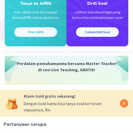
Tanya ke AiRIS
Drill Soal
C = 35
Yuk, cobain chat dan belajar
Latihan soal sesuai topik yang
bareng AiRIS, teman pintarmu!
kamu mau untuk persiapan ujian
Harus ditanyakan kepada gurunya, soal ini jika
dikerjakan berulang kali pun tidak ada jawabannya
Chat AiRIS
Cobain Drill Soal
·
0.0
(
0
)
Balas
Beri Rating
Perdalam pemahamanmu bersama Master Teacher
di sesi Live Teaching, GRATIS!
Klaim Gold gratis sekarang!
Dengan Gold kamu bisa tanya soal ke Forum
sepuasnya, lho.
Pertanyaan serupa