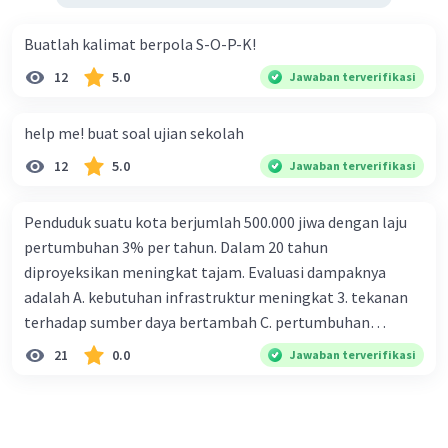
Buatlah kalimat berpola S-O-P-K!
12
5.0
Jawaban terverifikasi
help me! buat soal ujian sekolah
12
5.0
Jawaban terverifikasi
Penduduk suatu kota berjumlah 500.000 jiwa dengan laju
pertumbuhan 3% per tahun. Dalam 20 tahun
diproyeksikan meningkat tajam. Evaluasi dampaknya
adalah A. kebutuhan infrastruktur meningkat 3. tekanan
terhadap sumber daya bertambah C. pertumbuhan
eksponensial berdampak jangka panjang D. tidak
21
0.0
Jawaban terverifikasi
memengaruhi tata ruang E. proyeksi penduduk penting
untuk perencanaan