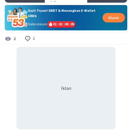
Ikuti Tryout SNBT & Menangkan E-Wallet
100rb
Klaim
Habis dalam
01
:
02
:
00
:
05
2
2
Iklan