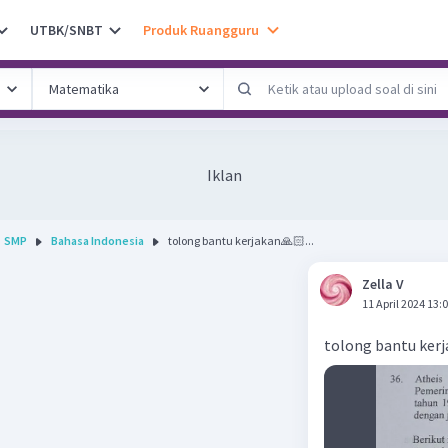
UTBK/SNBT
Produk Ruangguru
Iklan
SMP
Bahasa Indonesia
tolong bantu kerjakan🙏🏻...
Zella V
11 April 2024 13:
tolong bantu ker