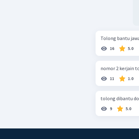
Tolong bantu jaw
16
5.0
nomor 2 kerjain t
11
1.0
tolong dibantu do
9
5.0