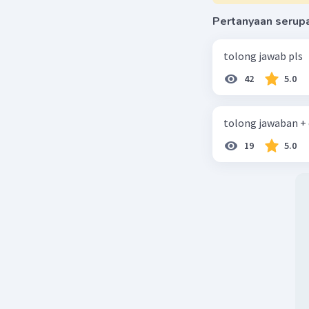
Pertanyaan serup
tolong jawab pls
42
5.0
tolong jawaban +
19
5.0