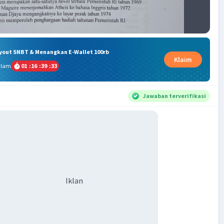
ryout SNBT & Menangkan E-Wallet 100rb
Klaim
alam
01
:
16
:
39
:
32
Jawaban terverifikasi
Iklan