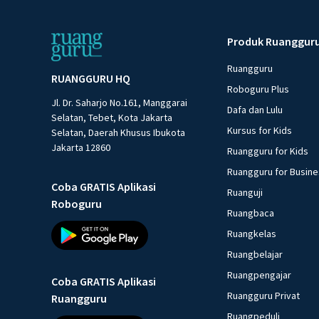
Produk Ruanggur
Ruangguru
RUANGGURU HQ
Roboguru Plus
Jl. Dr. Saharjo No.161, Manggarai
Dafa dan Lulu
Selatan, Tebet, Kota Jakarta
Kursus for Kids
Selatan, Daerah Khusus Ibukota
Jakarta 12860
Ruangguru for Kids
Ruangguru for Busin
Coba GRATIS Aplikasi
Ruanguji
Roboguru
Ruangbaca
Ruangkelas
Ruangbelajar
Ruangpengajar
Coba GRATIS Aplikasi
Ruangguru Privat
Ruangguru
Ruangpeduli