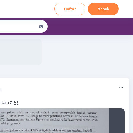
Daftar
Masuk
07
jakan🙏🏻