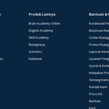
u
Produk Lainnya
Bantuan & 
Brain Academy Online
Kredensial P
English Academy
Beasiswa Ru
Skill Academy
Cicilan Ruang
Ruangkerja
Promo Ruang
Schoters
Laporan Kere
ess
Kalananti
Layanan Pen
Syarat & Ket
Kebijakan Pri
Tentang Kami
Kontak Kami
Press Kit
Bantuan
Karir