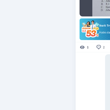
Ikuti T
Habis d
2
1