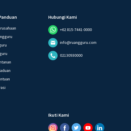
Panduan
Hubungi Kami
erusahaan
+62 815-7441-0000
angguru
info@ruangguru.com
guru
guru
02130930000
ntanan
gaduan
entuan
vasi
Ikuti Kami