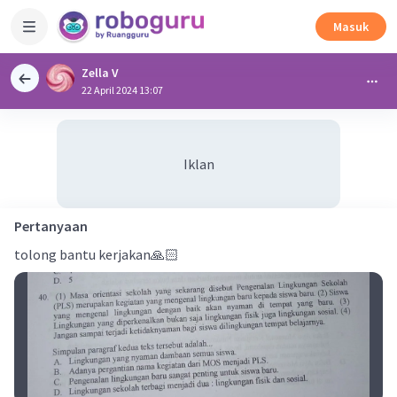
Masuk
Zella V
22 April 2024 13:07
Iklan
Pertanyaan
tolong bantu kerjakan🙏🏻