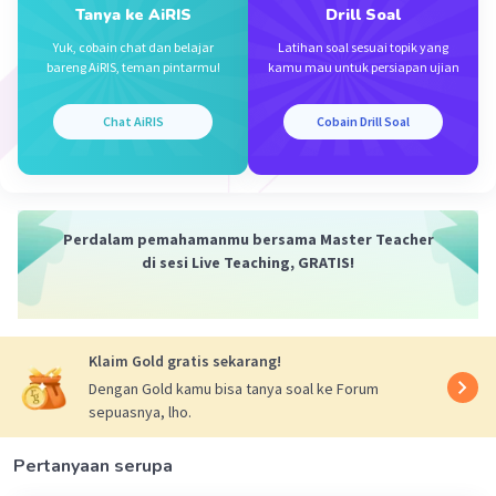
Jawaban terverifikasi
Tanya ke AiRIS
Drill Soal
Yuk, cobain chat dan belajar
Latihan soal sesuai topik yang
jawabannya adalah C.
bareng AiRIS, teman pintarmu!
kamu mau untuk persiapan ujian
Iklan
Karena paragraf tersebut menyajikan argumen
Chat AiRIS
Cobain Drill Soal
tentang pentingnya kegiatan pengenalan
lingkungan sekolah (PLS) dalam membantu
siswa baru merasa nyaman di lingkungan baru
mereka, baik secara fisik maupun sosial.
Perdalam pemahamanmu bersama Master Teacher
di sesi Live Teaching, GRATIS!
·
0.0
(
0
)
Balas
Beri Rating
Klaim Gold gratis sekarang!
Dengan Gold kamu bisa tanya soal ke Forum
sepuasnya, lho.
Pertanyaan serupa