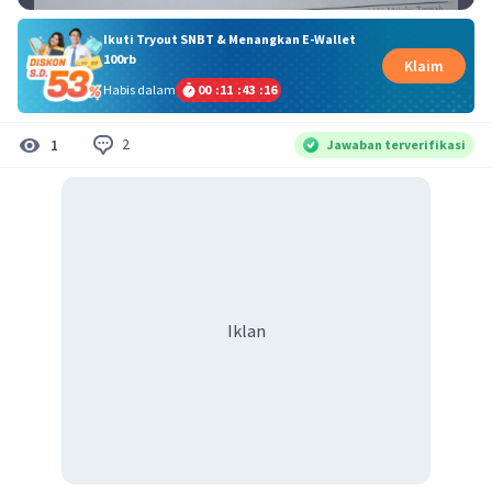
Ikuti Tryout SNBT & Menangkan E-Wallet
100rb
Klaim
Habis dalam
00
:
11
:
43
:
16
2
1
Jawaban terverifikasi
Iklan