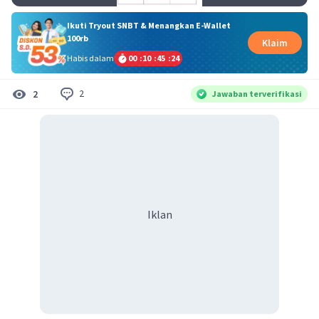
Ikuti Tryout SNBT & Menangkan E-Wallet
100rb
Klaim
Habis dalam
00
:
10
:
45
:
24
2
2
Jawaban terverifikasi
Iklan