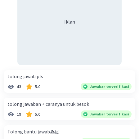
keberagaman supaya terhindar dari konflik?
Iklan
tolong jawab pls
43
5.0
Jawaban terverifikasi
tolong jawaban + caranya untuk besok
19
5.0
Jawaban terverifikasi
Tolong bantu jawab🙏🏻