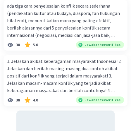
tidak sekedar dihafalkan tetapi juga diamalkan.
ada tiga cara penyelesaian konflik secara sederhana
Pancasila adalah nilai yang hidup sebagai jati diri
(pendekatan kultur atau budaya, diaspora, fan hubungan
bangsa. Pada sebuah bangsa yang majemuk,
bilateral), menurut kalian mana yang paling efektif,
Pancasila kemudian membingkainya dan
berilah alasannya dari 5 penyelesaian konflik secara
sekaligus memayungi keberagaman masyarakat
internasional (negosiasi, mediasi dan jasa-jasa baik,
yang berbeda latar belakang agama, etnis,
konsiliasi, penyelidikan, dan penyelesaian di bawah
30
5.0
Jawaban terverifikasi
maupun suku, yang bisa hidup di dalam bingkai
naungan organisasi PBB), menurut kalian mana yang
tersebut.
paling efektif, berilah alasannya
1. Jelaskan akibat keberagaman masyarakat Indonesia! 2.
Jelaskan dan berilah masing-masing dua contoh akibat
·
0.0
(
0
)
Balas
Beri Rating
positif dari konflik yang terjadi dalam masyarakat! 3.
Jelaskan macam-macam konflik yang terjadi akibat
keberagaman masyarakat dan berilah contohnya! 4.
Mengapa dalam masyarakat yang memiliki keberagaman
38
4.0
Jawaban terverifikasi
diperlukan harmoni? 5. Indonesia merupakan negara yang
kaya akan keberagaman baik dilihat dari agama, suku, ras,
bahasa, dan budaya. Berdasarkan pernyataan tersebut,
apa yang dapat kalian lakukan untuk menjaga