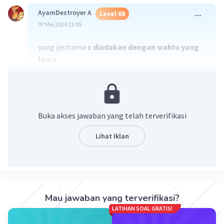
AyamDestroyer A
Level 68
07 Mei 2024 13:05
yang pertama
c diadakan dengan waktu yang
lama
tapi yang kedua
B. Masyarakat umum
·
0.0
(
0
)
Balas
Beri Rating
Buka akses jawaban yang telah terverifikasi
AyamDestroyer A
Level 68
Lihat Iklan
07 Mei 2024 13:06
maap ya aku kurang tau yang pertama jadi agak
ngasal
— Tampilkan 1 balasan lainnya
Mau jawaban yang terverifikasi?
LATIHAN SOAL GRATIS!