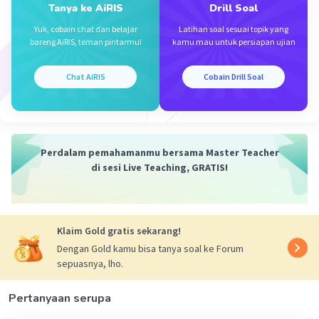
Tanya ke AiRIS
Drill Soal
Yuk, cobain chat dan belajar
Latihan soal sesuai topik yang
bareng AiRIS, teman pintarmu!
kamu mau untuk persiapan ujian
Iklan
Chat AiRIS
Cobain Drill Soal
Perdalam pemahamanmu bersama Master Teacher
di sesi Live Teaching, GRATIS!
Klaim Gold gratis sekarang!
Dengan Gold kamu bisa tanya soal ke Forum
sepuasnya, lho.
Pertanyaan serupa