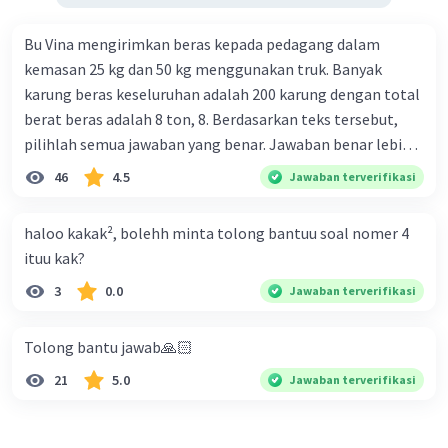
Bu Vina mengirimkan beras kepada pedagang dalam
kemasan 25 kg dan 50 kg menggunakan truk. Banyak
karung beras keseluruhan adalah 200 karung dengan total
berat beras adalah 8 ton, 8. Berdasarkan teks tersebut,
pilihlah semua jawaban yang benar. Jawaban benar lebih
dari satu. Banyak karung beras kemasan 25 kg adalah 50
46
4.5
Jawaban terverifikasi
buah. Banyak karung beras kemasan 50 kg adalah 150
buah. Total berat beras dalam kemasan 25 kg adalah 2
haloo kakak², bolehh minta tolong bantuu soal nomer 4
ton. Perbandingan berat beras kemasan 25 kg dan 50 kg
ituu kak?
dalam truk adalah 1: 3. 9. Berdasarkan teks tersebut, jika
3
0.0
Jawaban terverifikasi
biaya setiap beras karung kecil adalah Rp7.500 dan karung
besar Rp14.000, berapakah biaya angkut semua beras yang
harus dibayar oleh Bu Vina? A. Rp2.540.000 C. Rp2.312.000 B.
Tolong bantu jawab🙏🏻
Rp2.475.000 D. Rp2.280.000
21
5.0
Jawaban terverifikasi