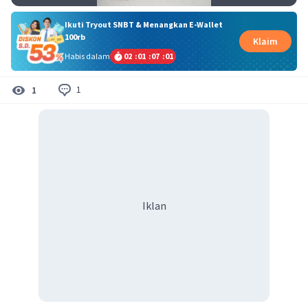
Ikuti Tryout SNBT & Menangkan E-Wallet
100rb
Klaim
Habis dalam
02
:
01
:
07
:
01
1
1
Iklan