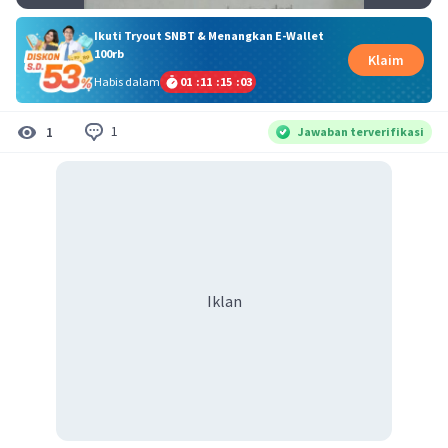
Ikuti Tryout SNBT & Menangkan E-Wallet
100rb
Klaim
Habis dalam
01
:
11
:
15
:
02
1
1
Jawaban terverifikasi
Iklan