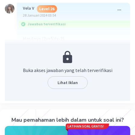
Vela V
Level 26
28 Januari 2024 03:54
Jawaban terverifikasi
Hasilnya (2x+5)(x-2).
2
=2x
+x-10
2
=2x
+5x-4x-10
=x(2x+5)-2(2x+5)
Buka akses jawaban yang telah terverifikasi
=(2x+5)(x-2)
Lihat Iklan
·
0.0
(
0
)
Balas
Beri Rating
Mau pemahaman lebih dalam untuk soal ini?
LATIHAN SOAL GRATIS!