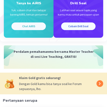
Tanya ke AiRIS
Drill Soal
Iklan
Yuk, cobain chat dan belajar
Latihan soal sesuai topik yang
bareng AiRIS, teman pintarmu!
kamu mau untuk persiapan ujian
Chat AiRIS
Cobain Drill Soal
Perdalam pemahamanmu bersama Master Teacher
di sesi Live Teaching, GRATIS!
Klaim Gold gratis sekarang!
Dengan Gold kamu bisa tanya soal ke Forum
sepuasnya, lho.
Pertanyaan serupa