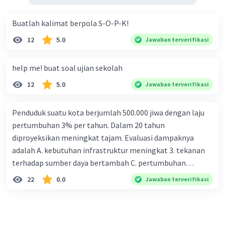
Buatlah kalimat berpola S-O-P-K!
12
5.0
Jawaban terverifikasi
help me! buat soal ujian sekolah
12
5.0
Jawaban terverifikasi
Penduduk suatu kota berjumlah 500.000 jiwa dengan laju
pertumbuhan 3% per tahun. Dalam 20 tahun
diproyeksikan meningkat tajam. Evaluasi dampaknya
adalah A. kebutuhan infrastruktur meningkat 3. tekanan
terhadap sumber daya bertambah C. pertumbuhan
eksponensial berdampak jangka panjang D. tidak
22
0.0
Jawaban terverifikasi
memengaruhi tata ruang E. proyeksi penduduk penting
untuk perencanaan