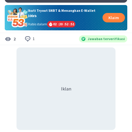
Ikuti Tryout SNBT & Menangkan E-Wallet
100rb
Klaim
Habis dalam
02
:
20
:
52
:
50
1
2
Jawaban terverifikasi
Iklan