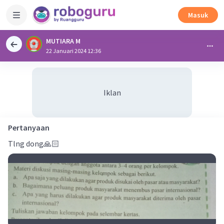
Masuk
MUTIARA M
22 Januari 2024 12:36
Iklan
Pertanyaan
Tlng dong🙏🏻