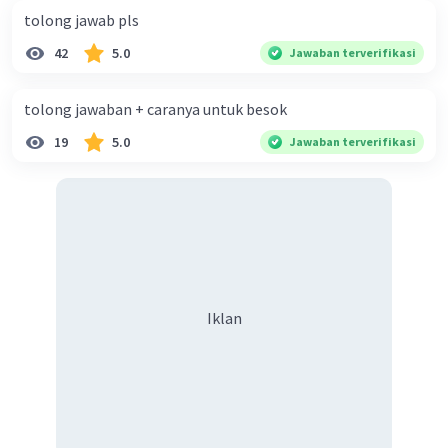
responsif.
tolong jawab pls
42
5.0
Jawaban terverifikasi
·
5.0
(
1
)
Balas
Beri Rating
tolong jawaban + caranya untuk besok
19
5.0
Jawaban terverifikasi
Iklan
Iklan