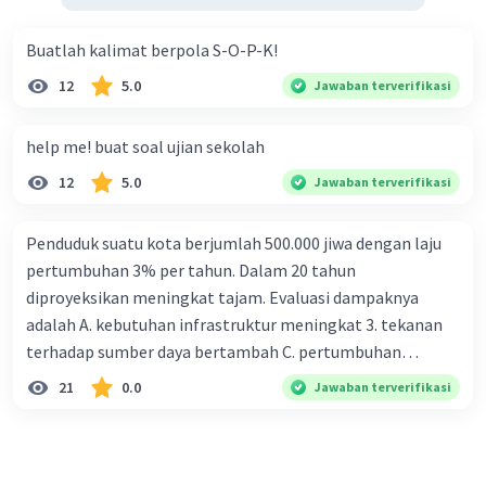
Buatlah kalimat berpola S-O-P-K!
12
5.0
Jawaban terverifikasi
help me! buat soal ujian sekolah
12
5.0
Jawaban terverifikasi
Penduduk suatu kota berjumlah 500.000 jiwa dengan laju
pertumbuhan 3% per tahun. Dalam 20 tahun
diproyeksikan meningkat tajam. Evaluasi dampaknya
adalah A. kebutuhan infrastruktur meningkat 3. tekanan
terhadap sumber daya bertambah C. pertumbuhan
eksponensial berdampak jangka panjang D. tidak
21
0.0
Jawaban terverifikasi
memengaruhi tata ruang E. proyeksi penduduk penting
untuk perencanaan