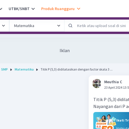
UTBK/SNBT
Produk Ruangguru
Iklan
SMP
Matematika
Titik P (5,3) didilatasikan dengan factor skala 3 ...
Meuthia C
23 April 2024 13:
Titik P (5,3) didil
Nayangan dari P 
Ikuti T
Habis d