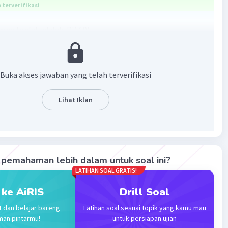
terverifikasi
ang tep[at adalah P'(7,9)
an :
ilatasi ((a,b),k) bayangannya P'(a+k(x-a), b+k(y-b))
Buka akses jawaban yang telah terverifikasi
ilatasi ((4,0),3) bayangannya P'(4+3(5-4), 0+3(3-0))
Lihat Iklan
'(7,9)
·
0.0
(
0
)
Balas
ating
pemahaman lebih dalam untuk soal ini?
LATIHAN SOAL GRATIS!
 ke AiRIS
Drill Soal
t dan belajar bareng
Latihan soal sesuai topik yang kamu mau
Iklan
man pintarmu!
untuk persiapan ujian