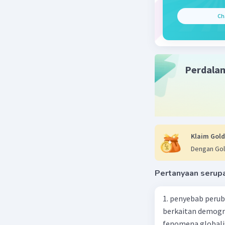
Ch
Perdala
Klaim Gold
Dengan Gol
Pertanyaan serup
1. penyebab perub
berkaitan demogra
fenomena globali