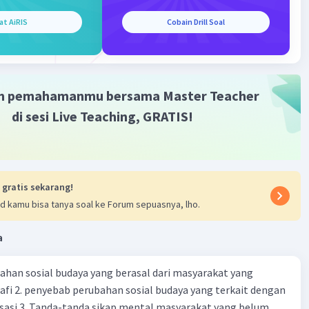
at AiRIS
Cobain Drill Soal
m pemahamanmu bersama Master Teacher
di sesi Live Teaching, GRATIS!
 gratis sekarang!
d kamu bisa tanya soal ke Forum sepuasnya, lho.
a
ahan sosial budaya yang berasal dari masyarakat yang
fi 2. penyebab perubahan sosial budaya yang terkait dengan
sasi 3. Tanda-tanda sikap mental masyarakat yang belum