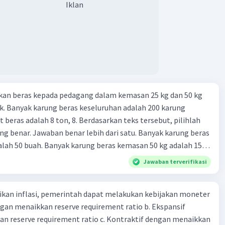
Iklan
tikan dan memasukan surat berharga 24. Nama lembaga
 yang bertugas mengatasi para rensumen 25. Ciri" dari
mi abad ke 21
kan beras kepada pedagang dalam kemasan 25 kg dan 50 kg
. Banyak karung beras keseluruhan adalah 200 karung
 beras adalah 8 ton, 8. Berdasarkan teks tersebut, pilihlah
g benar. Jawaban benar lebih dari satu. Banyak karung beras
lah 50 buah. Banyak karung beras kemasan 50 kg adalah 150
 beras dalam kemasan 25 kg adalah 2 ton. Perbandingan berat
Jawaban terverifikasi
g dan 50 kg dalam truk adalah 1: 3. 9. Berdasarkan teks
ya setiap beras karung kecil adalah Rp7.500 dan karung besar
kan inflasi, pemerintah dapat melakukan kebijakan moneter
ah biaya angkut semua beras yang harus dibayar oleh Bu
dengan menaikkan reserve requirement ratio b. Ekspansif
00 C. Rp2.312.000 B. Rp2.475.000 D. Rp2.280.000
n reserve requirement ratio c. Kontraktif dengan menaikkan