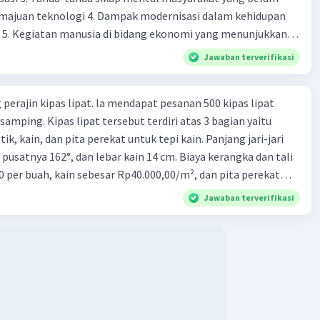
majuan teknologi 4. Dampak modernisasi dalam kehidupan
t 5. Kegiatan manusia di bidang ekonomi yang menunjukkan
 modernisasi 6. Contoh pengaruh modernisasi di bidang ilmu
Jawaban terverifikasi
endidikan terhadap pola pikir masyarakat 7. Konsep
modernisasi di masyarakat seringkali mengalami kesalahan
perajin kipas lipat. la mendapat pesanan 500 kipas lipat
atunya kesalahan tersebut menganggap jika menjadi modern
samping. Kipas lipat tersebut terdiri atas 3 bagian yaitu
 8. arti dari globalisasi 9. Bentuk kearifan lokal di wilayah
ik, kain, dan pita perekat untuk tepi kain. Panjang jari-jari
eran dalam pengelolaan SDA dan dukungan dalam bentuk
 pusatnya 162°, dan lebar kain 14 cm. Biaya kerangka dan tali
rat menjaga tradisi kearifan lokal di Nusantara 11. Ciri uang
0 per buah, kain sebesar Rp40.000,00/m², dan pita perekat
Syarat melakukan kegiatan barter 13. Arti dari durability yang
 tersebut dijual dengan harga Rp6.500,00 per buah. Tentukan
sebuah benda bisa dikatakan sebagai uang 14. maksud token
Jawaban terverifikasi
yang diperoleh Bu Ambar.
 intrinsik 15. maksud dengan satuan hitung dalam fungsi
ang 17. peranan dan maksud didirikan lembaga keuangan non-
k 18. maksud dengan kegiatan menghimpun dana yang
an 19. tugas Bank Indonesia 20. tugas Bank Umum 21.
 keuangan non-Bank 22. kelembagaan keuangan non-bank
iatan yang dilakukan dengan operasi simpan pinjam 23.
 non bank yang memiliki fungsi sebagai penggerak investasi