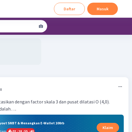
Daftar
Masuk
58
atasikan dengan factor skala 3 dan pusat dilatasi O (4,0).
adalah….
ryout SNBT & Menangkan E-Wallet 100rb
Klaim
alam
02
:
18
:
55
:
40