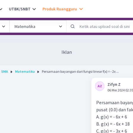
UTBK/SNBT
Produk Ruangguru
Iklan
SMA
Matematika
Persamaan bayangan dari fungsi linear f(x) = - 2x ...
Zifyn Z
06 Mei 2024 02:3
Persamaan bayangan
pusat (0.0) dan fak
A. g(x) = - 6x + 6
B. g(x) = - 6x + 18
C. g(x) = - 3x + 6