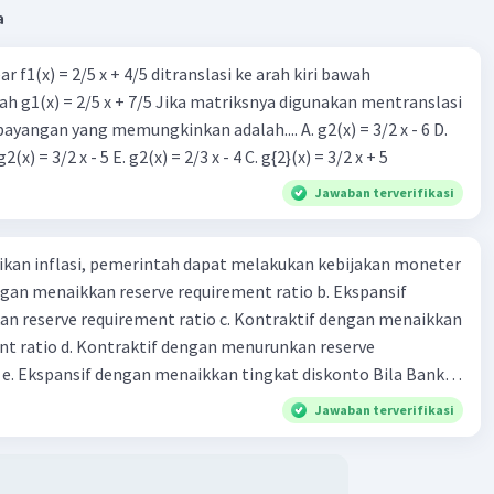
rena itu, jawaban yang benar adalah opsi B. g(x) = -6x + 18.
a
es dilatasi dengan pusat (0,0) dan faktor skala 3 pada fungsi
r f1(x) = 2/5 x + 4/5 ditranslasi ke arah kiri bawah
) = -2x + 8 menghasilkan fungsi bayangan g(x) = -6x + 18.
h g1(x) = 2/5 x + 7/5 Jika matriksnya digunakan mentranslasi
 bayangan yang memungkinkan adalah.... A. g2(x) = 3/2 x - 6 D.
·
0.0
(
0
)
Balas
ating
g2(x) = 2/3 x - 5 B. g2(x) = 3/2 x - 5 E. g2(x) = 2/3 x - 4 C. g{2}(x) = 3/2 x + 5
Jawaban terverifikasi
Level 46
3:14
kan inflasi, pemerintah dapat melakukan kebijakan moneter
 + 24
dengan menaikkan reserve requirement ratio b. Ekspansif
h jawabannya
n reserve requirement ratio c. Kontraktif dengan menaikkan
nt ratio d. Kontraktif dengan menurunkan reserve
. Ekspansif dengan menaikkan tingkat diskonto Bila Bank
·
0.0
(
0
)
Balas
ating
n kebijakan moneter ekspansif, ceteris paribus maka .... a.
Jawaban terverifikasi
asi di mana bentuk kurva jumlah uang beredar (penawaran
iri bawah ke kanan atas b. Menimbulkan deflasi di mana bentuk
 beredar (penawaran uang) naik dari kiri bawah ke kanan atas