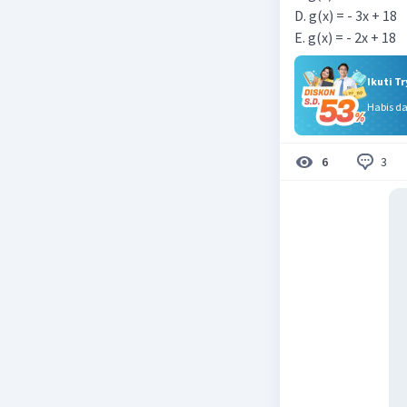
D. g(x) = - 3x + 18
E. g(x) = - 2x + 18
Ikuti T
Habis d
3
6