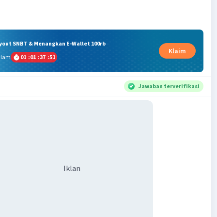
ryout SNBT & Menangkan E-Wallet 100rb
Klaim
alam
01
:
01
:
37
:
50
Jawaban terverifikasi
Iklan