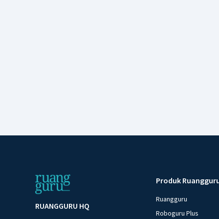
Produk Ruanggur
Ruangguru
RUANGGURU HQ
Roboguru Plus