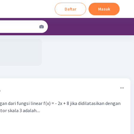
Daftar
Masuk
9
 dari fungsi linear f(x) = - 2x + 8 jika didilatasikan dengan
tor skala 3 adalah....