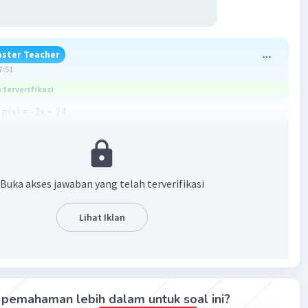
ster Teacher
7:51
terverifikasi
g(x) = -2x + 24
an pada gambar terlampir
Buka akses jawaban yang telah terverifikasi
Lihat Iklan
·
3.3
(
10
)
Balas
ating
pemahaman lebih dalam untuk soal ini?