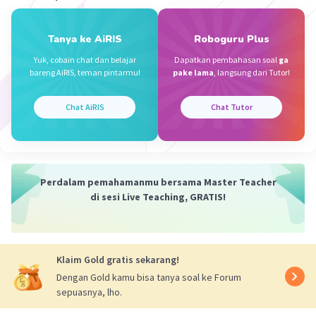
penerangan, sehingga ia menghabiskan waktu selama
dua tahun dan dana yang cukup besar untuk
Tanya ke AiRIS
Roboguru Plus
mengembangkan penemuan bola lampu pijar. Pada
tanggal 21 Oktober 1879, lampu pijar listrik pertama
Yuk, cobain chat dan belajar
Dapatkan pembahasan soal
ga
yang dapat menyala selama 40 jam berhasil ia ciptakan.
bareng AiRIS, teman pintarmu!
pake lama
, langsung dari Tutor!
Kesimpulan:
Chat AiRIS
Chat Tutor
Pernyataan umum pada paragraf di atas adalah tentang
kehidupan dan penemuan Thomas Alva Edison,
khususnya penemuan bola lampu pijar yang telah
mengubah dunia.
Perdalam pemahamanmu bersama Master Teacher
·
0.0
(
0
)
Balas
Beri Rating
di sesi Live Teaching, GRATIS!
Raven A
Level 59
04 Februari 2024 12:32
Klaim Gold gratis sekarang!
Dengan Gold kamu bisa tanya soal ke Forum
Untuk pertanyaan umum pada bacaan Thomas
sepuasnya, lho.
Alfa Edison menurut saya adalah kapan Thomas
Iklan