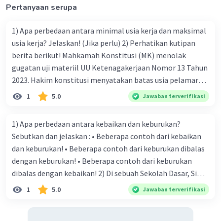
Alfa Edison lahir
Pertanyaan serupa
·
5.0
(
1
)
Balas
Beri Rating
1) Apa perbedaan antara minimal usia kerja dan maksimal
usia kerja? Jelaskan! (Jika perlu) 2) Perhatikan kutipan
berita berikut! Mahkamah Konstitusi (MK) menolak
gugatan uji materiil UU Ketenagakerjaan Nomor 13 Tahun
2023. Hakim konstitusi menyatakan batas usia pelamar
kerja tidak termasuk bentuk diskriminasi. "Menolak
1
5.0
Jawaban terverifikasi
permohonan pemohon untuk seluruhnya," ujar Ketua MK
Suhartoyo saat membacakan putusan perkara Nomor
1) Apa perbedaan antara kebaikan dan keburukan?
35/PUU-XXII/2024 di Gedung MK RI, Jakarta, Selasa (30/7).
Sebutkan dan jelaskan : • Beberapa contoh dari kebaikan
Permohonan itu menggugat Pasal 35 Ayat (1) yang
dan keburukan! • Beberapa contoh dari keburukan dibalas
menyatakan tiap pemberi kerja bisa merekrut sendiri
dengan keburukan! • Beberapa contoh dari keburukan
tenaga kerja yang dibutuhkan atau melalui pelaksana
dibalas dengan kebaikan! 2) Di sebuah Sekolah Dasar, Si
penempatan kerja. Pemohon mempersoalkan isu
Akbar datang terlambat. Guru killer pun memukul siswa
1
5.0
Jawaban terverifikasi
diskriminasi dalam mendapatkan pekerjaan. Hakim
dengan penggaris kayu sampai 10x. Siswa lain hanya
konstitusi Arief Hidayat menyatakan sesuai Pasal 1 Angka
ketawa melihat tanpa ada kecurigaan pada situasi ini.
3 UU Nomor 39 Tahun 1999 tentang Hak Asasi Manusia