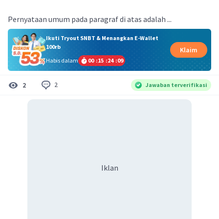
Pernyataan umum pada paragraf di atas adalah ...
Ikuti Tryout SNBT & Menangkan E-Wallet
100rb
Klaim
Habis dalam
00
:
15
:
24
:
09
2
2
Jawaban terverifikasi
Iklan