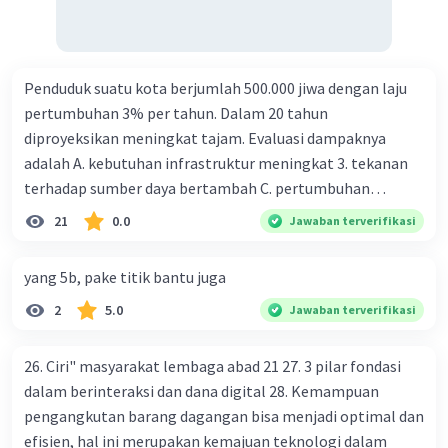
beredar (penawaran uang) naik dari kiri bawah ke kanan
atas e. Tingkat bunga turun di mana bentuk kurva jumlah
uang beredar (penawaran uang) vertikal Kebijakan fiskal
kontraktif dilakukan dengan cara .... a. Menurunkan
Penduduk suatu kota berjumlah 500.000 jiwa dengan laju
pengeluaran pemerintah (G), menambah pembayaran
pertumbuhan 3% per tahun. Dalam 20 tahun
transfer (Tr) dan meningkatkan pemungutan pajak (Tx) b.
diproyeksikan meningkat tajam. Evaluasi dampaknya
Menurunkan G, mengurangi Tr, dan meningkatkan Tx c.
adalah A. kebutuhan infrastruktur meningkat 3. tekanan
Menurunkan G, menambah Tr, dan menurunkan Tx d.
terhadap sumber daya bertambah C. pertumbuhan
Meningkatkan G, mengurangi Tr, dan menurunkan Tx e.
eksponensial berdampak jangka panjang D. tidak
21
0.0
Jawaban terverifikasi
Meningkatkan G, menambah Tr, dan menurunkan Tx Cara
memengaruhi tata ruang E. proyeksi penduduk penting
yang dilakukan kebijakan tingkat diskonto oleh Bank
untuk perencanaan
yang 5b, pake titik bantu juga
Sentral dalam melakukan kebijakan moneter adalah .... a.
Mengatur jumlah pemberian kredit b. Menetapkan harga
2
5.0
Jawaban terverifikasi
surat-surat berharga di pasar uang c. Menetapkan giro
wajib minimum (reserved requirement ratio) d. Mengatur
26. Ciri" masyarakat lembaga abad 21 27. 3 pilar fondasi
tingkat bunga tabungan e. Mengatur tingkat bunga
dalam berinteraksi dan dana digital 28. Kemampuan
pinjaman bank sentral kepada bank umum Perhatikan
pengangkutan barang dagangan bisa menjadi optimal dan
beberapa pernyataan berikut. 1). Menaikkan tarif pajak. 2).
efisien, hal ini merupakan kemajuan teknologi dalam