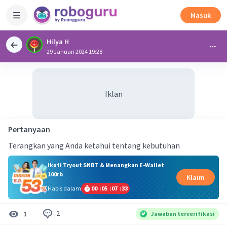
Masuk
Hilya H
29 Januari 2024 19:28
Iklan
Pertanyaan
Terangkan yang Anda ketahui tentang kebutuhan
Ikuti Tryout SNBT & Menangkan E-Wallet
100rb
Klaim
Habis dalam
00
:
05
:
07
:
32
2
1
Jawaban terverifikasi