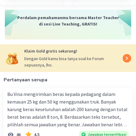
Perdalam pemahamanmu bersama Master Teacher
di sesi Live Teaching, GRATIS!
Klaim Gold gratis sekarang!
Dengan Gold kamu bisa tanya soal ke Forum
sepuasnya, lho.
Pertanyaan serupa
Bu Vina mengirimkan beras kepada pedagang dalam
kemasan 25 kg dan 50 kg menggunakan truk. Banyak
karung beras keseluruhan adalah 200 karung dengan total
berat beras adalah 8 ton, 8. Berdasarkan teks tersebut,
pilihlah semua jawaban yang benar. Jawaban benar lebih
dari satu. Banyak karung beras kemasan 25 kg adalah 50
46
4.5
Jawaban terverifikasi