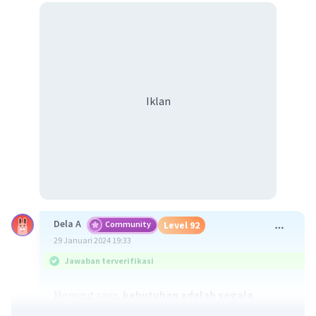
Iklan
Dela A
Community
Level 92
29 Januari 2024 19:33
Jawaban terverifikasi
Menurut saya,
kebutuhan adalah segala
sesuatu yang diperlukan manusia dalam