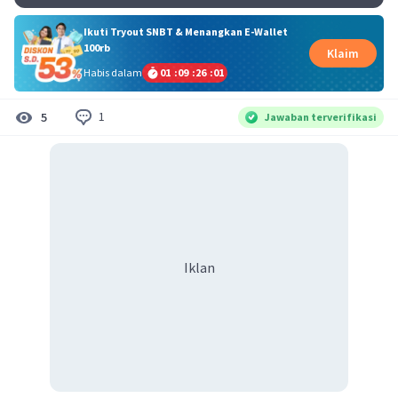
Ikuti Tryout SNBT & Menangkan E-Wallet
100rb
Klaim
Habis dalam
01
:
09
:
26
:
01
1
5
Jawaban terverifikasi
Iklan