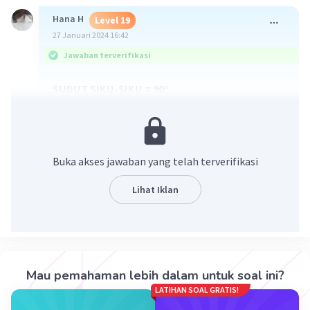
Hana H
Level 19
27 Januari 2024 16:42
Jawaban terverifikasi
SUDUT SIKU-SIKU = 90°
Ditanya nilai x ...?
90° = 25° + 2x + 35°
90° = 2x + 60°
90° - 60° = 2x
Buka akses jawaban yang telah terverifikasi
2x = 90° - 60°
2x = 30°
Lihat Iklan
x = 30/2
x = 15°
Jadi, nilai x adalah
15°
Mau pemahaman lebih dalam untuk soal ini?
·
0.0
(
0
)
Balas
Beri Rating
LATIHAN SOAL GRATIS!