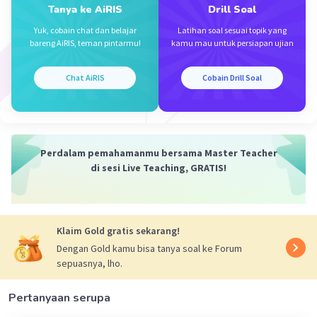
Tanya ke AiRIS
Drill Soal
Yuk, cobain chat dan belajar
Latihan soal sesuai topik yang
bareng AiRIS, teman pintarmu!
kamu mau untuk persiapan ujian
Chat AiRIS
Cobain Drill Soal
Iklan
Perdalam pemahamanmu bersama Master Teacher
di sesi Live Teaching, GRATIS!
Klaim Gold gratis sekarang!
Dengan Gold kamu bisa tanya soal ke Forum
sepuasnya, lho.
Pertanyaan serupa