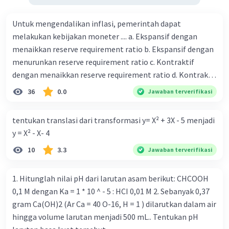
Untuk mengendalikan inflasi, pemerintah dapat
melakukan kebijakan moneter .... a. Ekspansif dengan
menaikkan reserve requirement ratio b. Ekspansif dengan
menurunkan reserve requirement ratio c. Kontraktif
dengan menaikkan reserve requirement ratio d. Kontraktif
dengan menurunkan reserve requirement ratio e.
36
0.0
Jawaban terverifikasi
Ekspansif dengan menaikkan tingkat diskonto Bila Bank
Indonesia melakukan kebijakan moneter ekspansif,
tentukan translasi dari transformasi y= X² + 3X - 5 menjadi
ceteris paribus maka .... a. Menimbulkan inflasi di mana
y = X² - X- 4
bentuk kurva jumlah uang beredar (penawaran uang) naik
10
3.3
Jawaban terverifikasi
dari kiri bawah ke kanan atas b. Menimbulkan deflasi di
mana bentuk kurva jumlah uang beredar (penawaran
uang) naik dari kiri bawah ke kanan atas c. Tingkat bunga
1. Hitunglah nilai pH dari larutan asam berikut: CHCOOH
meningkat di mana bentuk kurva jumlah uang beredar
0,1 M dengan Ka = 1 * 10 ^ - 5 : HCI 0,01 M 2. Sebanyak 0,37
(penawaran uang) naik dari kiri bawah ke kanan atas d.
gram Ca(OH)2 (Ar Ca = 40 O-16, H = 1 ) dilarutkan dalam air
Tingkat bunga turun di mana bentuk kurva jumlah uang
hingga volume larutan menjadi 500 mL.. Tentukan pH
beredar (penawaran uang) naik dari kiri bawah ke kanan