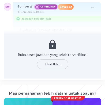
Sumber W
Community
Level 72
13 Januari 2024 08:04
Jawaban terverifikasi
Jawaban yang tepat adalah 16 cm
Pembahasan :
2
PR
= RS x RQ
2
PR
= RS x (RS + QS)
Buka akses jawaban yang telah terverifikasi
2
20
= 16 x (16 + QS)
400 = 256 + 16Qs
Lihat Iklan
400 - 256 = 16QS
144 = 16QS
QS = 144 : 16
QS = 16 cm
Mau pemahaman lebih dalam untuk soal ini?
LATIHAN SOAL GRATIS!
·
0.0
(
0
)
Balas
Beri Rating