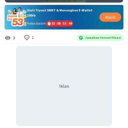
Ikuti Tryout SNBT & Menangkan E-Wallet
100rb
Klaim
Habis dalam
02
:
08
:
52
:
49
2
1
Jawaban terverifikasi
Iklan