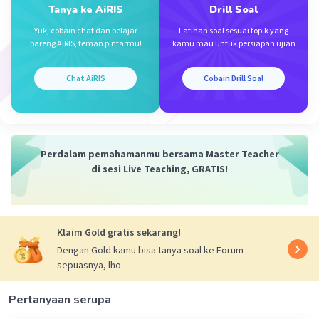
Tanya ke AiRIS
Drill Soal
Emma R
Level 54
Yuk, cobain chat dan belajar
Latihan soal sesuai topik yang
13 Januari 2024 08:58
bareng AiRIS, teman pintarmu!
kamu mau untuk persiapan ujian
terima kasih jawabannya
Chat AiRIS
Cobain Drill Soal
Zeno J
Level 2
13 Januari 2024 01:14
Perdalam pemahamanmu bersama Master Teacher
di sesi Live Teaching, GRATIS!
·
0.0
(
0
)
Balas
Beri Rating
Iklan
Klaim Gold gratis sekarang!
Dengan Gold kamu bisa tanya soal ke Forum
sepuasnya, lho.
Pertanyaan serupa