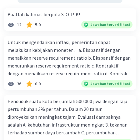
Buatlah kalimat berpola S-O-P-K!
12
5.0
Jawaban terverifikasi
Untuk mengendalikan inflasi, pemerintah dapat
melakukan kebijakan moneter .... a. Ekspansif dengan
menaikkan reserve requirement ratio b. Ekspansif dengan
menurunkan reserve requirement ratio c. Kontraktif
dengan menaikkan reserve requirement ratio d. Kontraktif
dengan menurunkan reserve requirement ratio e.
36
0.0
Jawaban terverifikasi
Ekspansif dengan menaikkan tingkat diskonto Bila Bank
Indonesia melakukan kebijakan moneter ekspansif,
Penduduk suatu kota berjumlah 500.000 jiwa dengan laju
ceteris paribus maka .... a. Menimbulkan inflasi di mana
pertumbuhan 3% per tahun. Dalam 20 tahun
bentuk kurva jumlah uang beredar (penawaran uang) naik
diproyeksikan meningkat tajam. Evaluasi dampaknya
dari kiri bawah ke kanan atas b. Menimbulkan deflasi di
adalah A. kebutuhan infrastruktur meningkat 3. tekanan
mana bentuk kurva jumlah uang beredar (penawaran
terhadap sumber daya bertambah C. pertumbuhan
uang) naik dari kiri bawah ke kanan atas c. Tingkat bunga