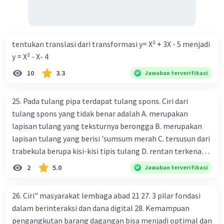
5
KPK = 2
x 5
= 32 x 5
= 160
tentukan translasi dari transformasi y= X² + 3X - 5 menjadi
4
FPB = 2
= 16
y = X² - X- 4
10
3.3
Jawaban terverifikasi
·
0.0
(
0
)
Balas
Beri Rating
25. Pada tulang pipa terdapat tulang spons. Ciri dari
tulang spons yang tidak benar adalah A. merupakan
lapisan tulang yang teksturnya berongga B. merupakan
lapisan tulang yang berisi 'sumsum merah C. tersusun dari
trabekula berupa kisi-kisi tipis tulang D. rentan terkena
dampak osteoporosis setelah menopause E. mengandung
2
5.0
Jawaban terverifikasi
banyak kalsium fosfat dan kalsium karbonat
26. Ciri" masyarakat lembaga abad 21 27. 3 pilar fondasi
dalam berinteraksi dan dana digital 28. Kemampuan
pengangkutan barang dagangan bisa menjadi optimal dan