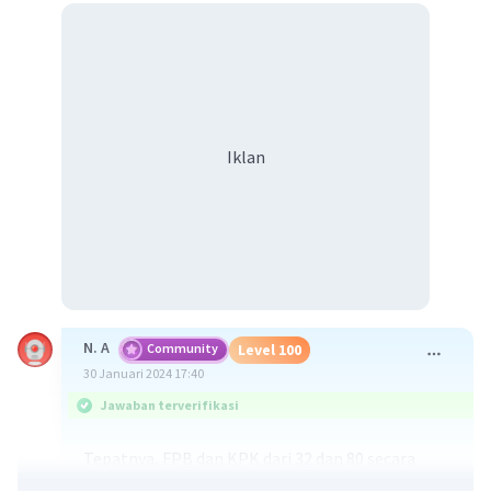
Iklan
N. A
Community
Level 100
30 Januari 2024 17:40
Jawaban terverifikasi
Tepatnya, FPB dan KPK dari 32 dan 80 secara
berturut-turut adalah
16
dan
160
.