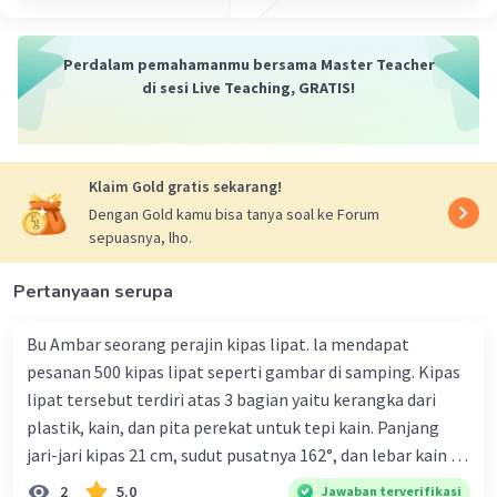
ambil pangkat terkecil. Dalam kasus ini, faktor
prima yang sama hanya 2, dengan pangkat
terkecilnya yaitu 4. Maka:
Perdalam pemahamanmu bersama Master Teacher
FPB = 2⁴
di sesi Live Teaching, GRATIS!
FPB = 16.
Lanjut, untuk KPK, kita ambil semua faktor
Klaim Gold gratis sekarang!
prima dari bilangan-bilangan tersebut, dan
ambil pangkat terbesar. Dalam kasus ini,
Dengan Gold kamu bisa tanya soal ke Forum
sepuasnya, lho.
faktornya adalah 2 dan 5 dan pangkat terbesar
dari 2 adalah 5, sementara pangkat terbesar dari
Pertanyaan serupa
5 adalah 1. Sehingga:
KPK = 2⁵ × 5
Bu Ambar seorang perajin kipas lipat. la mendapat
KPK = 32 × 5
pesanan 500 kipas lipat seperti gambar di samping. Kipas
KPK = 160
lipat tersebut terdiri atas 3 bagian yaitu kerangka dari
plastik, kain, dan pita perekat untuk tepi kain. Panjang
Jadi, FPB dari 32 dan 80 adalah
16
, sedangkan
KPK-nya adalah
160
.
jari-jari kipas 21 cm, sudut pusatnya 162°, dan lebar kain 14
cm. Biaya kerangka dan tali sebesar Rp1.800,00 per buah,
2
5.0
Jawaban terverifikasi