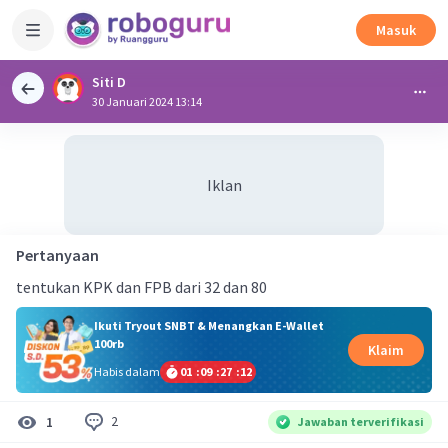
Masuk
Siti D
30 Januari 2024 13:14
Iklan
Pertanyaan
tentukan KPK dan FPB dari 32 dan 80
Ikuti Tryout SNBT & Menangkan E-Wallet
100rb
Klaim
Habis dalam
01
:
09
:
27
:
11
2
1
Jawaban terverifikasi