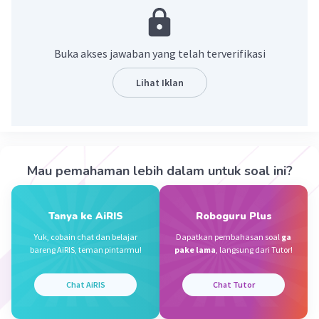
Penjelasan:
Untuk mencari FPB dan KPK, kita bisa cari
Buka akses jawaban yang telah terverifikasi
faktorisasi primanya terlebih dahulu. Seperti ini:
32
Lihat Iklan
= 2 × 16
= 2 × 2 × 8
= 2 × 2 × 2 × 4
= 2 × 2 × 2 × 2 × 2
= 2⁵
Mau pemahaman lebih dalam untuk soal ini?
80
= 2 × 40
Tanya ke AiRIS
Roboguru Plus
= 2 × 2 × 20
= 2 × 2 × 2 × 10
Yuk, cobain chat dan belajar
Dapatkan pembahasan soal
ga
bareng AiRIS, teman pintarmu!
pake lama
, langsung dari Tutor!
= 2 × 2 × 2 × 2 × 5
= 2⁴ × 5
Chat AiRIS
Chat Tutor
Untuk FPB, kita cari faktor prima yang sama dan