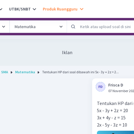
UTBK/SNBT
Produk Ruangguru
Iklan
SMA
Matematika
Tentukan HP dari soal dibawah ini 5x - 3y + 2z = 2...
Frisca D
07 November 202
Tentukan HP dari 
5x - 3y + 2z = 20
3x + 4y - z = 15
2x - 5y - 3z = 10