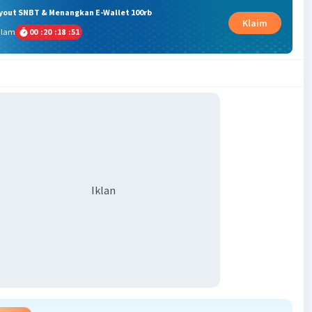
ryout SNBT & Menangkan E-Wallet 100rb
Klaim
alam
00
:
20
:
18
:
51
Iklan