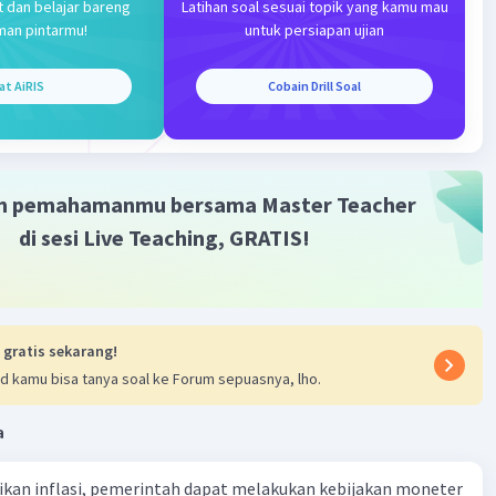
t dan belajar bareng
Latihan soal sesuai topik yang kamu mau
Iklan
man pintarmu!
untuk persiapan ujian
at AiRIS
Cobain Drill Soal
m pemahamanmu bersama Master Teacher
di sesi Live Teaching, GRATIS!
 gratis sekarang!
d kamu bisa tanya soal ke Forum sepuasnya, lho.
a
kan inflasi, pemerintah dapat melakukan kebijakan moneter