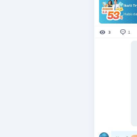
Ikuti T
Habis d
1
3