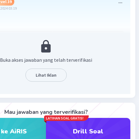
vel 39
2024 03:19
Buka akses jawaban yang telah terverifikasi
Lihat Iklan
·
5.0
(
1
)
Balas
ating
Mau jawaban yang terverifikasi?
LATIHAN SOAL GRATIS!
 ke AiRIS
Drill Soal