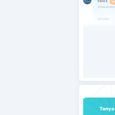
Vara E
Le
10 November 
ini yaa
Beri R
Tanya