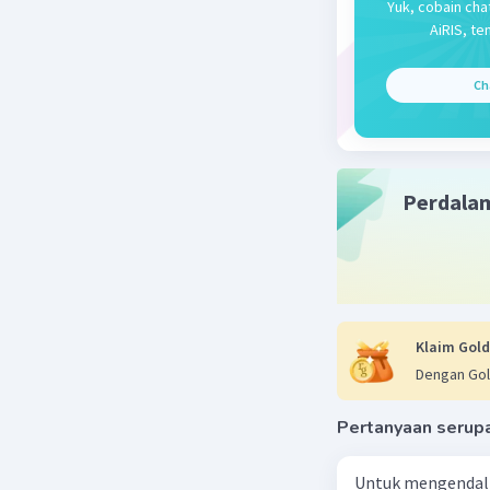
Yuk, cobain cha
AiRIS, te
Ch
Perdala
Klaim Gold
Dengan Gol
Pertanyaan serup
Untuk mengendali