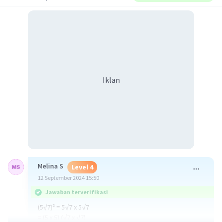
Iklan
Melina S
Level 4
12 September 2024 15:50
Jawaban terverifikasi
(5√7)² = 5√7 x 5√7
= (5 x 5) (√7 x √7)