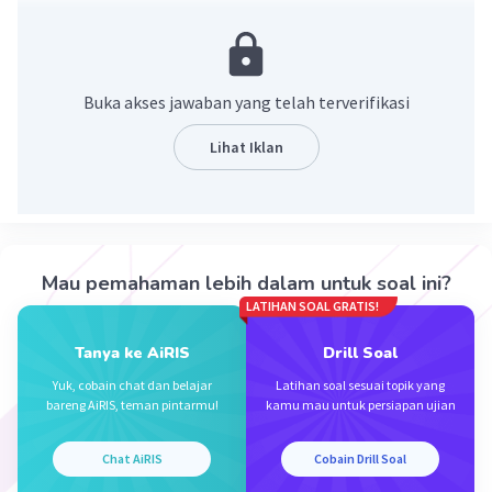
= 25 x √49
= 25 x 7
= 175
Buka akses jawaban yang telah terverifikasi
·
0.0
(
0
)
Balas
Beri Rating
Lihat Iklan
Charissa F
Level 16
16 September 2024 15:25
semangat!
Mau pemahaman lebih dalam untuk soal ini?
Iklan
LATIHAN SOAL GRATIS!
Tanya ke AiRIS
Drill Soal
Yuk, cobain chat dan belajar
Latihan soal sesuai topik yang
bareng AiRIS, teman pintarmu!
kamu mau untuk persiapan ujian
Chat AiRIS
Cobain Drill Soal
·
0.0
(
0
)
Balas
Beri Rating