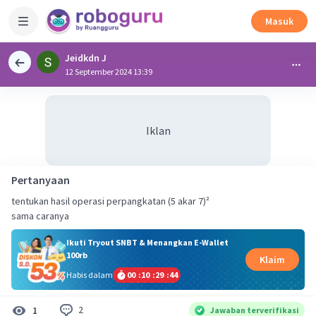
Masuk
Jeidkdn J
12 September 2024 13:39
Iklan
Pertanyaan
tentukan hasil operasi perpangkatan (5 akar 7)²
sama caranya
Ikuti Tryout SNBT & Menangkan E-Wallet
100rb
Klaim
Habis dalam
00
:
10
:
29
:
44
2
1
Jawaban terverifikasi