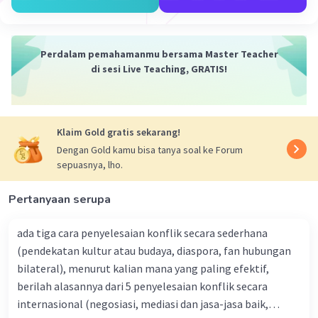
disebabkan oleh warisan budaya, tradisi, dan
kepercayaan yang telah berkembang selama
berabad-abad di masyarakat.
Perdalam pemahamanmu bersama Master Teacher
Beberapa contoh kearifan lokal Palembang yang
di sesi Live Teaching, GRATIS!
bersifat ritual dan spiritual meliputi:
Upacara Adat
: Palembang memiliki beragam
upacara adat yang dijalankan sebagai bagian dari
ritual dan tradisi masyarakat. Contohnya adalah
Klaim Gold gratis sekarang!
upacara pernikahan adat, upacara turun tanah
Dengan Gold kamu bisa tanya soal ke Forum
(turun mandi bayi), upacara persembahan
sepuasnya, lho.
kepada leluhur, dan lain sebagainya. Upacara-
upacara ini sering kali diiringi dengan doa-doa,
Pertanyaan serupa
mantra, dan tata cara yang dipercayai memiliki
kekuatan spiritual.
ada tiga cara penyelesaian konflik secara sederhana
Pertunjukan Seni Tradisional
: Pertunjukan seni
(pendekatan kultur atau budaya, diaspora, fan hubungan
tradisional seperti tarian, musik, dan teater di
bilateral), menurut kalian mana yang paling efektif,
Palembang sering kali memiliki latar belakang
berilah alasannya dari 5 penyelesaian konflik secara
spiritual dan ritual. Misalnya, tarian-tarian adat
internasional (negosiasi, mediasi dan jasa-jasa baik,
sering kali menggambarkan cerita-cerita