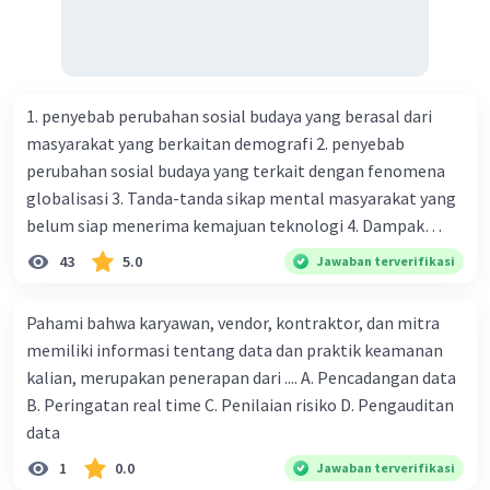
spiritual.
Dengan demikian, kearifan lokal di Palembang
sering kali memiliki dimensi ritual dan spiritual
yang kuat, yang menjadi bagian integral dari
kehidupan sehari-hari dan budaya
1. penyebab perubahan sosial budaya yang berasal dari
masyarakatnya.
masyarakat yang berkaitan demografi 2. penyebab
perubahan sosial budaya yang terkait dengan fenomena
globalisasi 3. Tanda-tanda sikap mental masyarakat yang
belum siap menerima kemajuan teknologi 4. Dampak
modernisasi dalam kehidupan sosial masyarakat 5.
43
5.0
Jawaban terverifikasi
Kegiatan manusia di bidang ekonomi yang menunjukkan
·
0.0
(
0
)
Balas
Beri Rating
perubahan ke arah modernisasi 6. Contoh pengaruh
Pahami bahwa karyawan, vendor, kontraktor, dan mitra
modernisasi di bidang ilmu pengetahuan dan pendidikan
memiliki informasi tentang data dan praktik keamanan
terhadap pola pikir masyarakat 7. Konsep mengenai
kalian, merupakan penerapan dari .... A. Pencadangan data
proses modernisasi di masyarakat seringkali mengalami
B. Peringatan real time C. Penilaian risiko D. Pengauditan
kesalahan pahaman, salah satunya kesalahan tersebut
data
menganggap jika menjadi modern adalah mengikuti... 8.
1
0.0
Jawaban terverifikasi
arti dari globalisasi 9. Bentuk kearifan lokal di wilayah