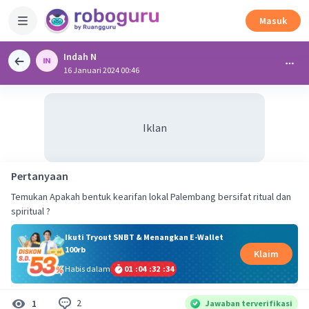
Masuk
Indah N
16 Januari 2024 00:46
Iklan
Pertanyaan
Temukan Apakah bentuk kearifan lokal Palembang bersifat ritual dan
spiritual ?
Ikuti Tryout SNBT & Menangkan E-Wallet
100rb
Klaim
Habis dalam
01
:
04
:
32
:
33
2
1
Jawaban terverifikasi