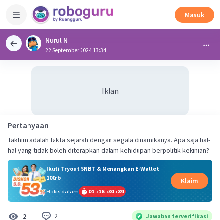
Masuk
Nurul N
22 September 2024 13:34
Iklan
Pertanyaan
Takhim adalah fakta sejarah dengan segala dinamikanya. Apa saja hal-
hal yang tidak boleh diterapkan dalam kehidupan berpolitik kekinian?
Ikuti Tryout SNBT & Menangkan E-Wallet
100rb
Klaim
Habis dalam
01
:
16
:
30
:
39
2
2
Jawaban terverifikasi