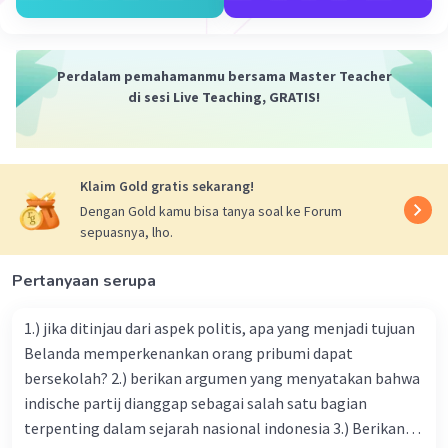
arbitrase dalam peristiwa Tahkim tidak melalui
mekanisme yang demokratis dan transparan.
* Keputusan yang Tidak Mengikat: Keputusan yang
Perdalam pemahamanmu bersama Master Teacher
dihasilkan dari proses tahkim tidak sepenuhnya diterima
di sesi Live Teaching, GRATIS!
oleh semua pihak dan memicu perpecahan yang lebih
luas.
* Pengorbanan Prinsip demi Kompromi:
Klaim Gold gratis sekarang!
Dengan Gold kamu bisa tanya soal ke Forum
* Ali bin Abi Thalib: Ali bin Abi Thalib terpaksa menerima
sepuasnya, lho.
keputusan tahkim yang merugikan dirinya dan para
pendukungnya. Hal ini menunjukkan bahwa kompromi
yang berlebihan dapat mengorbankan prinsip dan nilai-
Pertanyaan serupa
nilai yang diyakini.
1.) jika ditinjau dari aspek politis, apa yang menjadi tujuan
Nilai-nilai Positif yang Dapat Ditiru:
Belanda memperkenankan orang pribumi dapat
bersekolah? 2.) berikan argumen yang menyatakan bahwa
Meskipun demikian, ada beberapa nilai positif yang
indische partij dianggap sebagai salah satu bagian
dapat kita ambil dari peristiwa Tahkim, seperti:
terpenting dalam sejarah nasional indonesia 3.) Berikan
* Upaya Mencari Solusi Damai: Meskipun berakhir