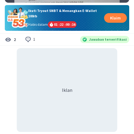
Ikuti Tryout SNBT & Menangkan E-Wallet
100rb
Klaim
Habis dalam
01
:
22
:
00
:
16
1
2
Jawaban terverifikasi
Iklan