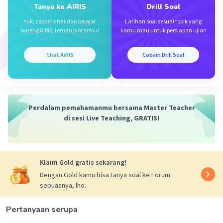
Tanya ke AiRIS
Drill Soal
Yuk, cobain chat dan belajar
Latihan soal sesuai topik yang
bareng AiRIS, teman pintarmu!
kamu mau untuk persiapan ujian
Chat AiRIS
Cobain Drill Soal
Iklan
Perdalam pemahamanmu bersama Master Teacher
di sesi Live Teaching, GRATIS!
Klaim Gold gratis sekarang!
Dengan Gold kamu bisa tanya soal ke Forum
sepuasnya, lho.
Pertanyaan serupa