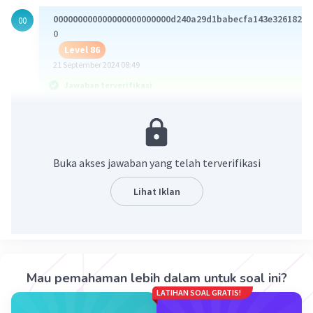
000000000000000000000000d240a29d1babecfa143e32618220
00
0
Level 86
21 September 2024 08:49
Jawaban terverifikasi
Siklus hidup tumbuhan lumut diawali dengan spora
haploid (n) yang tumbuh menjadi gametofit.
Gametofit menghasilkan gamet jantan
Buka akses jawaban yang telah terverifikasi
(spermatozoid) dan gamet betina (ovum).
Spermatozoid membuahi ovum dan menghasilkan
Lihat Iklan
zigot diploid (2n). Zigot tumbuh menjadi sporofit.
Sporofit menghasilkan spora haploid (n) melalui
proses meiosis. Spora haploid (n) tumbuh menjadi
gametofit dan siklus hidup dimulai kembali.
Mau pemahaman lebih dalam untuk soal ini?
·
5.0
(
1
)
Balas
Beri Rating
LATIHAN SOAL GRATIS!