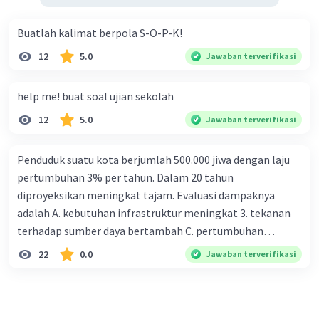
Buatlah kalimat berpola S-O-P-K!
12
5.0
Jawaban terverifikasi
help me! buat soal ujian sekolah
12
5.0
Jawaban terverifikasi
Penduduk suatu kota berjumlah 500.000 jiwa dengan laju
pertumbuhan 3% per tahun. Dalam 20 tahun
diproyeksikan meningkat tajam. Evaluasi dampaknya
adalah A. kebutuhan infrastruktur meningkat 3. tekanan
terhadap sumber daya bertambah C. pertumbuhan
eksponensial berdampak jangka panjang D. tidak
22
0.0
Jawaban terverifikasi
memengaruhi tata ruang E. proyeksi penduduk penting
untuk perencanaan