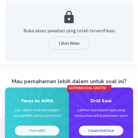
Buka akses jawaban yang telah terverifikasi
Lihat Iklan
·
5.0
(
1
)
Balas
Beri Rating
Mau pemahaman lebih dalam untuk soal ini?
LATIHAN SOAL GRATIS!
Tanya ke AiRIS
Drill Soal
Yuk, cobain chat dan belajar
Latihan soal sesuai topik yang
Iklan
bareng AiRIS, teman pintarmu!
kamu mau untuk persiapan ujian
Chat AiRIS
Cobain Drill Soal