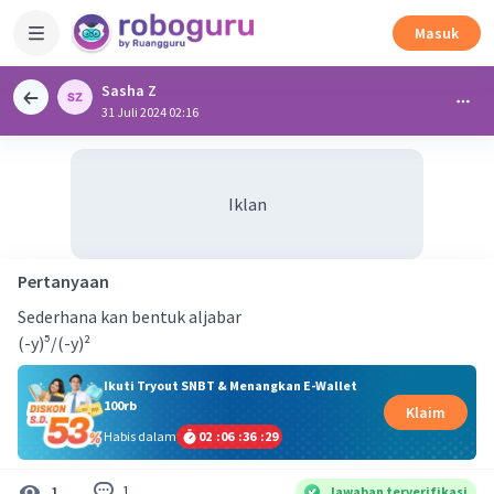
Masuk
Sasha Z
31 Juli 2024 02:16
Iklan
Pertanyaan
Sederhana kan bentuk aljabar
(-y)⁵/(-y)²
Ikuti Tryout SNBT & Menangkan E-Wallet
100rb
Klaim
Habis dalam
02
:
06
:
36
:
29
1
1
Jawaban terverifikasi