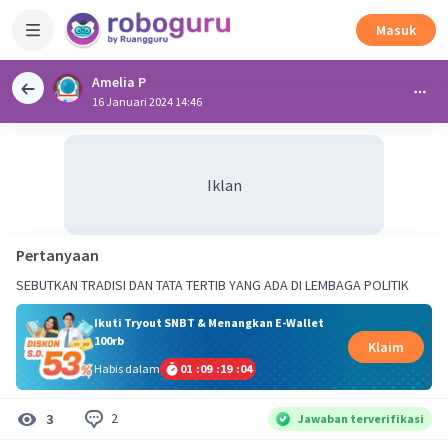
Masuk
Amelia P
16 Januari 2024 14:46
Iklan
Pertanyaan
SEBUTKAN TRADISI DAN TATA TERTIB YANG ADA DI LEMBAGA POLITIK
Ikuti Tryout SNBT & Menangkan E-Wallet
100rb
Klaim
Habis dalam
01
:
09
:
19
:
04
2
3
Jawaban terverifikasi