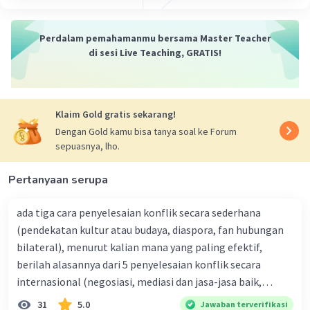
Transparansi dan Akuntabilitas
:
Menekankan transparansi dalam
Perdalam pemahamanmu bersama Master Teacher
pengambilan keputusan serta
di sesi Live Teaching, GRATIS!
akuntabilitas pemerintah terhadap rakyat.
Resolusi Konflik
: Menggunakan
mekanisme hukum atau diplomasi untuk
menyelesaikan konflik politik.
Klaim Gold gratis sekarang!
Partisipasi Publik
: Mendorong partisipasi
Dengan Gold kamu bisa tanya soal ke Forum
aktif masyarakat dalam proses politik
sepuasnya, lho.
melalui pemilihan umum atau konsultasi
publik.
Pertanyaan serupa
Etika Politik
: Menjunjung tinggi etika dan
integritas dalam perilaku politik, termasuk
ada tiga cara penyelesaian konflik secara sederhana
larangan korupsi dan penyalahgunaan
(pendekatan kultur atau budaya, diaspora, fan hubungan
kekuasaan.
bilateral), menurut kalian mana yang paling efektif,
berilah alasannya dari 5 penyelesaian konflik secara
internasional (negosiasi, mediasi dan jasa-jasa baik,
·
0.0
(
0
)
Balas
Beri Rating
konsiliasi, penyelidikan, dan penyelesaian di bawah
31
5.0
Jawaban terverifikasi