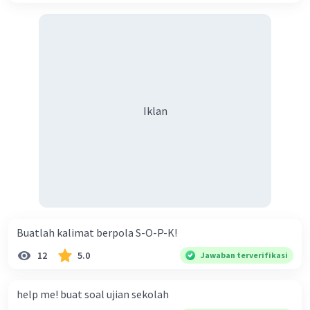
Penjelasan:
1. Hasil utama dari Konferensi Meja Bundar adalah
pengakuan kedaulatan Republik Indonesia oleh Belanda
pada tanggal 27 Desember 1949. Ini berarti bahwa
Belanda secara resmi mengakui Indonesia sebagai
negara yang merdeka dan berdaulat.
2. Selain itu, hasil lainnya adalah pembentukan Uni
Iklan
Indonesia-Belanda, yang merupakan upaya untuk
mempertahankan hubungan antara kedua negara.
Namun, Uni ini tidak bertahan lama dan dibubarkan pada
tahun 1956.
3. Konferensi juga menghasilkan pembentukan Republik
Indonesia Serikat (RIS), yang terdiri dari 16 negara
bagian dan daerah-daerah khusus. Namun, RIS juga tidak
bertahan lama dan pada tahun 1950, semua negara
Buatlah kalimat berpola S-O-P-K!
bagian telah bergabung dengan Republik Indonesia.
12
5.0
Jawaban terverifikasi
Kesimpulan:
Jadi, hasil dari Konferensi Meja Bundar adalah
pengakuan kedaulatan Republik Indonesia oleh Belanda,
help me! buat soal ujian sekolah
pembentukan Uni Indonesia-Belanda, dan pembentukan