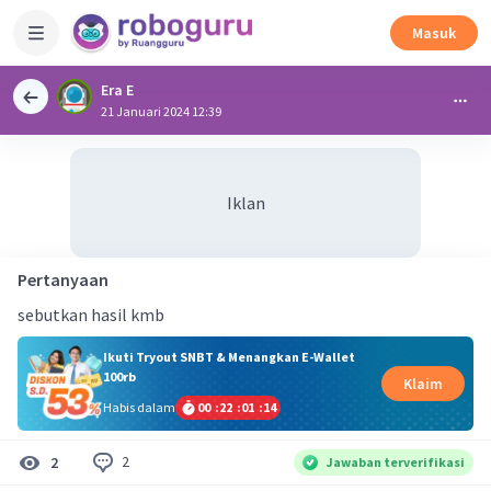
Masuk
Era E
21 Januari 2024 12:39
Iklan
Pertanyaan
sebutkan hasil kmb
Ikuti Tryout SNBT & Menangkan E-Wallet
100rb
Klaim
Habis dalam
00
:
22
:
01
:
14
2
2
Jawaban terverifikasi