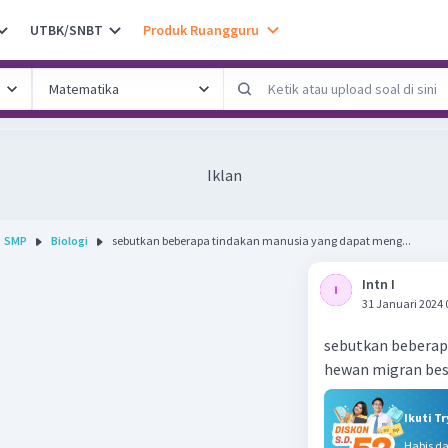
UTBK/SNBT
Produk Ruangguru
Iklan
SMP
Biologi
sebutkan beberapa tindakan manusia yang dapat meng...
Intn I
31 Januari 2024 
sebutkan beberap
hewan migran bes
Ikuti T
Habis d