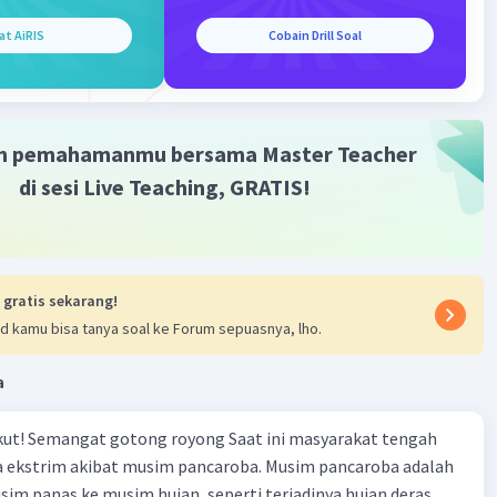
n Iklim:
at AiRIS
Cobain Drill Soal
han iklim dapat memengaruhi pola migrasi dan
ediaan sumber daya yang diperlukan oleh hewan migran.
si Manusia:
m pemahamanmu bersama Master Teacher
an oleh aktivitas manusia seperti pembangunan,
di sesi Live Teaching, GRATIS!
ngan, dan kegiatan rekreasi dapat mengganggu perilaku
la migrasi hewan.
n dan Perdagangan:
 gratis sekarang!
uan ilegal dan perdagangan hewan liar dapat
d kamu bisa tanya soal ke Forum sepuasnya, lho.
cam populasi hewan migran.
a
tuk Menjaga Kelestarian Hewan Migran:
si Habitat:
rakat tengah
 ekstrim akibat musim pancaroba. Musim pancaroba adalah
ungi dan mempertahankan habitat alami yang
usim panas ke musim hujan, seperti terjadinya hujan deras