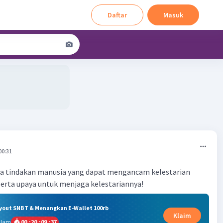
Daftar
Masuk
00:31
a tindakan manusia yang dapat mengancam kelestarian
erta upaya untuk menjaga kelestariannya!
ryout SNBT & Menangkan E-Wallet 100rb
Klaim
alam
00
:
20
:
09
:
36