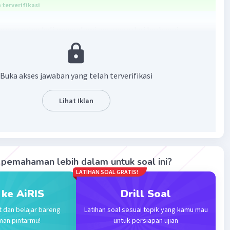
terverifikasi
ran sering kali mengalami ancaman dari berbagai
 manusia yang dapat mempengaruhi kelestarian mereka.
adalah beberapa tindakan manusia yang dapat mengancam
an hewan migran, beserta upaya untuk menjaga kelestarian
Buka akses jawaban yang telah terverifikasi
terhadap Hewan Migran:
Lihat Iklan
 Habitat Alami:
stasi, perubahan penggunaan lahan, dan pembangunan
truktur dapat menyebabkan hilangnya habitat yang
ukan oleh hewan migran.
pemahaman lebih dalam untuk soal ini?
LATIHAN SOAL GRATIS!
ingkungan:
 ke AiRIS
Drill Soal
udara, air, dan tanah dapat merusak kualitas habitat
dapat membahayakan kesehatan hewan migran.
t dan belajar bareng
Latihan soal sesuai topik yang kamu mau
man pintarmu!
untuk persiapan ujian