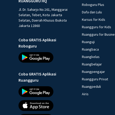
RUANGGURU HQ
Roboguru Plus
Jl. Dr. Saharjo No.161, Manggarai
Dafa dan Lulu
Selatan, Tebet, Kota Jakarta
Kursus for Kids
Selatan, Daerah Khusus Ibukota
Jakarta 12860
Ruangguru for Kids
Ruangguru for Busin
Coba GRATIS Aplikasi
Ruanguji
Roboguru
Ruangbaca
Ruangkelas
Ruangbelajar
Ruangpengajar
Coba GRATIS Aplikasi
Ruangguru Privat
Ruangguru
Ruangpeduli
Airis