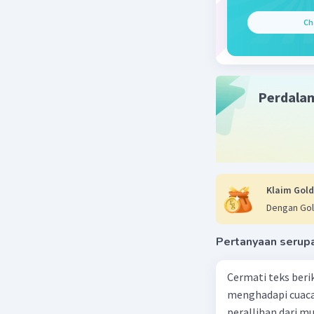
Perubaha
Ch
Peruba
keters
Perturba
Perdala
Ganggu
kebisi
dan po
Perburua
Klaim Gold
Perbur
Dengan Gol
mengan
Pertanyaan serup
Upaya un
Konserva
Cermati teks berikut! Semangat gotong royong Saat ini masya
menghadapi cuaca
Melind
perallihan dari m