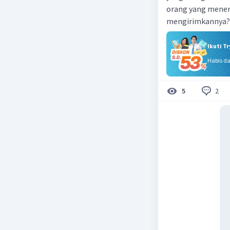
orang yang meneri
mengirimkannya?
Ikuti T
Habis d
2
5