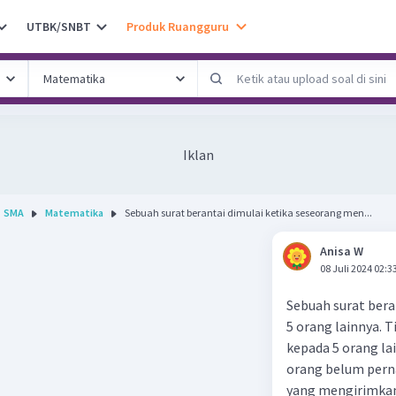
UTBK/SNBT
Produk Ruangguru
Iklan
SMA
Matematika
Sebuah surat berantai dimulai ketika seseorang men...
Anisa W
08 Juli 2024 02:3
Sebuah surat bera
5 orang lainnya. 
kepada 5 orang la
orang belum perna
yang mengirimkan 