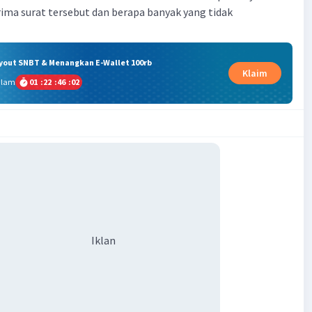
ma surat tersebut dan berapa banyak yang tidak
ryout SNBT & Menangkan E-Wallet 100rb
Klaim
alam
01
:
22
:
46
:
01
Iklan