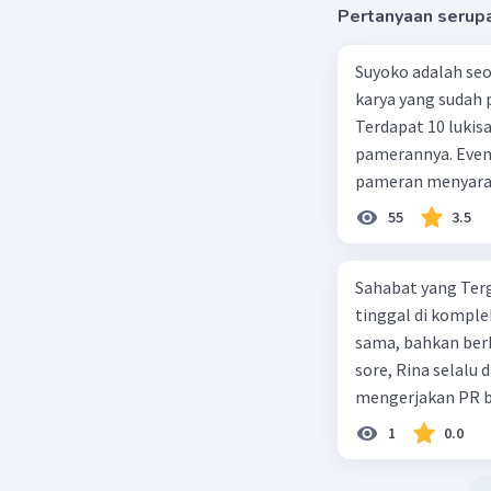
Pertanyaan serup
Total pe
penerima
Jumlah it
Suyoko adalah se
karya yang sudah p
iterasi
Terdapat 10 lukis
iterasi
pamerannya. Even
pameran menyarank
Total pe
tidak diperhitung
55
3.5
Total pe
Berdasarkan pern
pemasangan lukisa
Iterasi
Sahabat yang Terg
Iterasi
tinggal di kompl
Iterasi
sama, bahkan berb
Iterasi
sore, Rina selalu
Iterasi
mengerjakan PR b
Iterasi
dengan canda tawa
1
0.0
Total pen
mendukung Rina da
2.048.000 
hari segalanya be