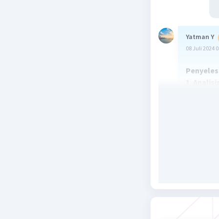
Yatman Y
08 Juli 2024 
Penyeles
1. Analisi
Dalam 
surat
s
Setiap
surat 
Misalk
Berdas
mengi
2. Menen
Dari 1