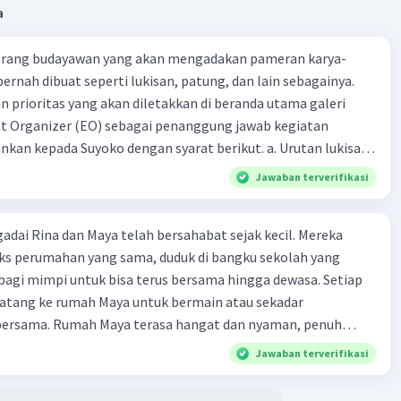
a
nerima surat
dapat dihitung dengan menjumlahkan
 awal
dan
penerima baru
pada setiap iterasi.
erasi dapat dihitung dengan rumus:
orang budayawan yang akan mengadakan pameran karya-
ernah dibuat seperti lukisan, patung, dan lain sebagainya.
 = log(jumlah surat terkirim) / log(5)
an prioritas yang akan diletakkan di beranda utama galeri
 = log(10.000) / log(5) ≈ 6.64
t Organizer (EO) sebagai penanggung jawab kegiatan
an kepada Suyoko dengan syarat berikut. a. Urutan lukisan
nerima awal:
2.000 orang
kan b. Terdapat 4 lukisan yang selalu berdampingan
Jawaban terverifikasi
nerima baru:
yataan tersebut, tentukan banyak kemungkinan susunan
n prioritas tersebut.
 1: 8.000 orang
adai Rina dan Maya telah bersahabat sejak kecil. Mereka
 2: 8.000 * 4 = 32.000 orang
eks perumahan yang sama, duduk di bangku sekolah yang
 3: 32.000 * 4 = 128.000 orang
agi mimpi untuk bisa terus bersama hingga dewasa. Setiap
 4: 128.000 * 4 = 512.000 orang
 datang ke rumah Maya untuk bermain atau sekadar
 5: 512.000 * 4 = 2.048.000 orang
ersama. Rumah Maya terasa hangat dan nyaman, penuh
 6: 2.048.000 * 4 = 8.192.000 orang
 dan rasa kekeluargaan. Maya adalah teman yang selalu
Jawaban terverifikasi
erima surat:
2.000 + 8.000 + 32.000 + 128.000 + 512.000 +
lam segala hal, tak peduli apa yang terjadi. Namun, suatu
+ 8.192.000 =
10.912.000 orang
rubah. Ayah Maya, yang sebelumnya memiliki usaha sukses,