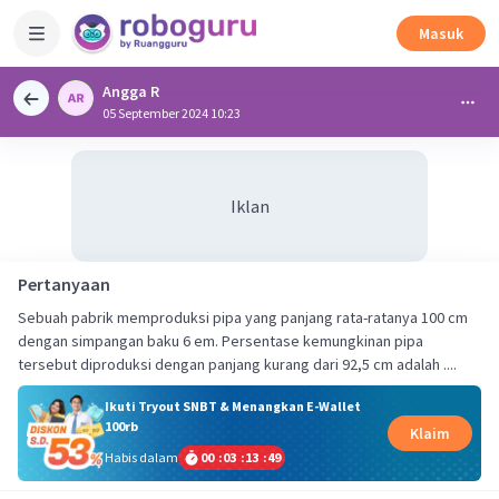
Masuk
Angga R
05 September 2024 10:23
Iklan
Pertanyaan
Sebuah pabrik memproduksi pipa yang panjang rata-ratanya 100 cm
dengan simpangan baku 6 em. Persentase kemungkinan pipa
tersebut diproduksi dengan panjang kurang dari 92,5 cm adalah ....
Ikuti Tryout SNBT & Menangkan E-Wallet
100rb
Klaim
Habis dalam
00
:
03
:
13
:
49