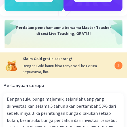
mendapatkan:
z = (92,5 cm - 100 cm) / 6 cm = -1,25
Z-score -1,25 menunjukkan bahwa panjang 92,5 cm
Perdalam pemahamanmu bersama Master Teacher
berada 1,25 simpangan baku di bawah rata-rata.
di sesi Live Teaching, GRATIS!
Selanjutnya, kita dapat menggunakan tabel distribusi
normal standar untuk mencari persentase area di bawah
kurva distribusi normal yang sesuai dengan z-score
Klaim Gold gratis sekarang!
-1,25. Dari tabel tersebut, kita menemukan bahwa
Dengan Gold kamu bisa tanya soal ke Forum
persentase tersebut adalah sekitar 10,56%.
sepuasnya, lho.
Jadi, kemungkinan pipa yang diproduksi dengan
panjang kurang dari 92,5 cm adalah sekitar 10,56%.
Pertanyaan serupa
·
0.0
(
0
)
Balas
Beri Rating
Dengan suku bunga majemuk, sejumlah uang yang
diinvestasikan selama 5 tahun akan bertambah 50% dari
sebelumnya. Jika perhitungan bunga dilakukan setiap
bulan, besar suku bunga per tahun dari investasi tersebut