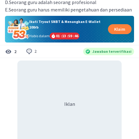
D.Seorang guru adalah seorang profesional
E.Seorang guru harus memiliki pengetahuan dan persediaan
Ikuti Tryout SNBT & Menangkan E-Wallet
100rb
Klaim
Habis dalam
01
:
13
:
59
:
46
2
2
Jawaban terverifikasi
Iklan