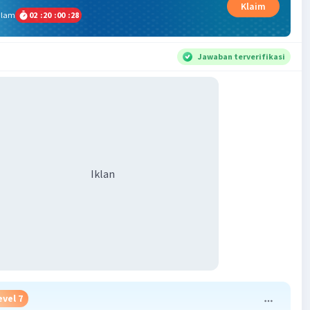
Klaim
alam
02
:
20
:
00
:
27
Jawaban terverifikasi
Iklan
evel 7