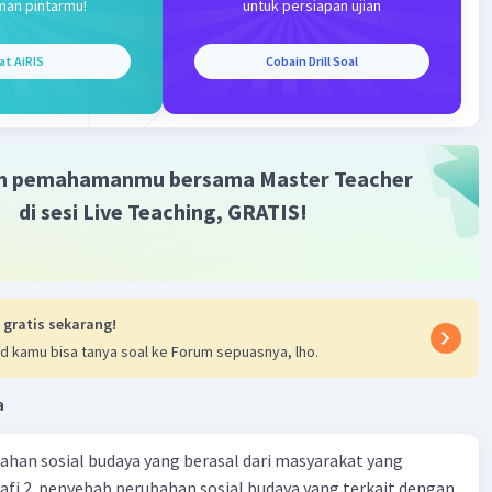
 BI-RTGS beroperasi selama jam kerja perbankan, yaitu dari
man pintarmu!
untuk persiapan ujian
00 WIB sampai dengan pukul 18.00 WIB.
at AiRIS
Cobain Drill Soal
tem BI-RTGS adalah sistem pembayaran yang digunakan
yelesaikan transaksi bernilai besar dan bersifat mendesak
al-time dan individual oleh Bank Indonesia.
m pemahamanmu bersama Master Teacher
·
0.0
(
0
)
Balas
ating
di sesi Live Teaching, GRATIS!
 gratis sekarang!
d kamu bisa tanya soal ke Forum sepuasnya, lho.
Iklan
a
ahan sosial budaya yang berasal dari masyarakat yang
fi 2. penyebab perubahan sosial budaya yang terkait dengan