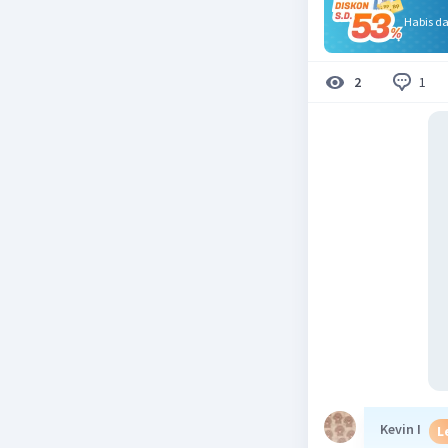
Habis d
1
2
Kevin I
L