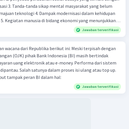
sasi 3. Tanda-tanda sikap mental masyarakat yang belum
majuan teknologi 4. Dampak modernisasi dalam kehidupan
t 5. Kegiatan manusia di bidang ekonomi yang menunjukkan
 modernisasi 6. Contoh pengaruh modernisasi di bidang ilmu
Jawaban terverifikasi
endidikan terhadap pola pikir masyarakat 7. Konsep
modernisasi di masyarakat seringkali mengalami kesalahan
an wacana dari Republika berikut ini: Meski terpisah dengan
atunya kesalahan tersebut menganggap jika menjadi modern
angan (OJK) pihak Bank Indonesia (BI) masih bertindak
 8. arti dari globalisasi 9. Bentuk kearifan lokal di wilayah
aran uang elektronik atau e-money. Performa dari sistem
eran dalam pengelolaan SDA dan dukungan dalam bentuk
ipantau. Salah satunya dalam proses isi ulang atau top up.
rat menjaga tradisi kearifan lokal di Nusantara 11. Ciri uang
but tampak peran BI dalam hal:
Syarat melakukan kegiatan barter 13. Arti dari durability yang
sebuah benda bisa dikatakan sebagai uang 14. maksud token
Jawaban terverifikasi
 intrinsik 15. maksud dengan satuan hitung dalam fungsi
ang 17. peranan dan maksud didirikan lembaga keuangan non-
k 18. maksud dengan kegiatan menghimpun dana yang
an 19. tugas Bank Indonesia 20. tugas Bank Umum 21.
 keuangan non-Bank 22. kelembagaan keuangan non-bank
iatan yang dilakukan dengan operasi simpan pinjam 23.