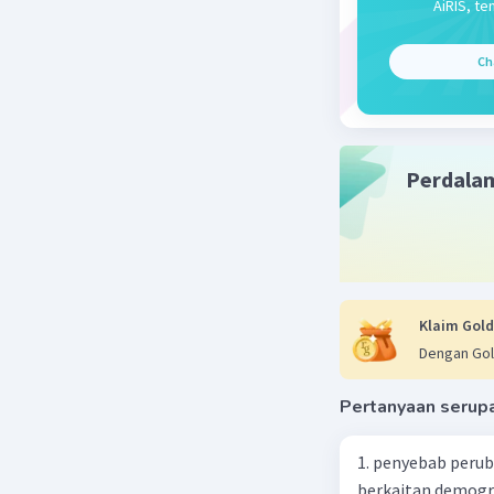
3. Sistem
AiRIS, te
pukul 06.
Ch
Jadi, sis
untuk men
secara re
Perdala
Beri R
Klaim Gold
Dengan Gol
Pertanyaan serup
1. penyebab perub
berkaitan demogra