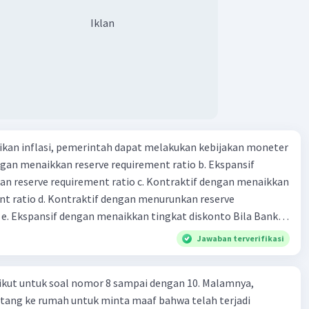
 non bank yang memiliki fungsi sebagai penggerak investasi
Iklan
tikan dan memasukan surat berharga 24. Nama lembaga
 yang bertugas mengatasi para rensumen 25. Ciri" dari
mi abad ke 21
kan inflasi, pemerintah dapat melakukan kebijakan moneter
dengan menaikkan reserve requirement ratio b. Ekspansif
n reserve requirement ratio c. Kontraktif dengan menaikkan
nt ratio d. Kontraktif dengan menurunkan reserve
. Ekspansif dengan menaikkan tingkat diskonto Bila Bank
n kebijakan moneter ekspansif, ceteris paribus maka .... a.
Jawaban terverifikasi
asi di mana bentuk kurva jumlah uang beredar (penawaran
iri bawah ke kanan atas b. Menimbulkan deflasi di mana bentuk
ikut untuk soal nomor 8 sampai dengan 10. Malamnya,
 beredar (penawaran uang) naik dari kiri bawah ke kanan atas
tang ke rumah untuk minta maaf bahwa telah terjadi
meningkat di mana bentuk kurva jumlah uang beredar