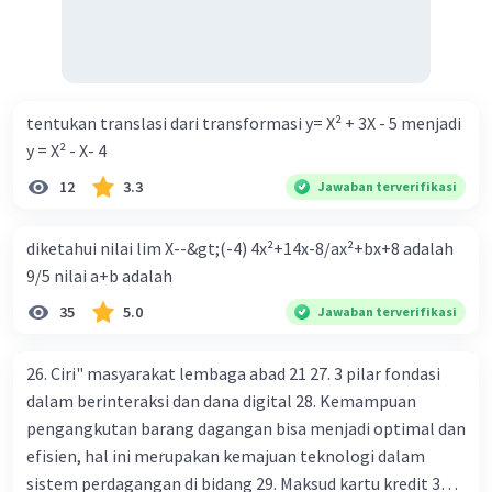
Tingkat bunga turun di mana bentuk kurva jumlah uang
beredar (penawaran uang) naik dari kiri bawah ke kanan
atas e. Tingkat bunga turun di mana bentuk kurva jumlah
uang beredar (penawaran uang) vertikal Kebijakan fiskal
kontraktif dilakukan dengan cara .... a. Menurunkan
tentukan translasi dari transformasi y= X² + 3X - 5 menjadi
pengeluaran pemerintah (G), menambah pembayaran
y = X² - X- 4
transfer (Tr) dan meningkatkan pemungutan pajak (Tx) b.
12
3.3
Jawaban terverifikasi
Menurunkan G, mengurangi Tr, dan meningkatkan Tx c.
Menurunkan G, menambah Tr, dan menurunkan Tx d.
diketahui nilai lim X--&gt;(-4) 4x²+14x-8/ax²+bx+8 adalah
Meningkatkan G, mengurangi Tr, dan menurunkan Tx e.
9/5 nilai a+b adalah
Meningkatkan G, menambah Tr, dan menurunkan Tx Cara
yang dilakukan kebijakan tingkat diskonto oleh Bank
35
5.0
Jawaban terverifikasi
Sentral dalam melakukan kebijakan moneter adalah .... a.
Mengatur jumlah pemberian kredit b. Menetapkan harga
26. Ciri" masyarakat lembaga abad 21 27. 3 pilar fondasi
surat-surat berharga di pasar uang c. Menetapkan giro
dalam berinteraksi dan dana digital 28. Kemampuan
wajib minimum (reserved requirement ratio) d. Mengatur
pengangkutan barang dagangan bisa menjadi optimal dan
tingkat bunga tabungan e. Mengatur tingkat bunga
efisien, hal ini merupakan kemajuan teknologi dalam
pinjaman bank sentral kepada bank umum Perhatikan
sistem perdagangan di bidang 29. Maksud kartu kredit 30.