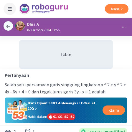
Masuk
Dhia A
07 Oktober 2024 01:56
Iklan
Pertanyaan
Salah satu persamaan garis singgung lingkaran x ^ 2 + y ^ 2 +
4x - 6y + 4 = 0 dan tegak lurus garis 3y - x = 1 adalah
Ikuti Tryout SNBT & Menangkan E-Wallet
100rb
Klaim
Habis dalam
01
:
21
:
32
:
51
1
2
Jawaban terverifikasi