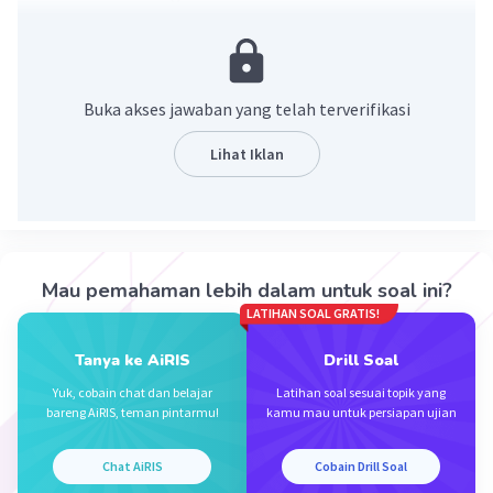
Buka akses jawaban yang telah terverifikasi
Lihat Iklan
·
2.5
(
2
)
Balas
Beri Rating
Mau pemahaman lebih dalam untuk soal ini?
LATIHAN SOAL GRATIS!
Tanya ke AiRIS
Drill Soal
Yuk, cobain chat dan belajar
Latihan soal sesuai topik yang
Iklan
bareng AiRIS, teman pintarmu!
kamu mau untuk persiapan ujian
Chat AiRIS
Cobain Drill Soal