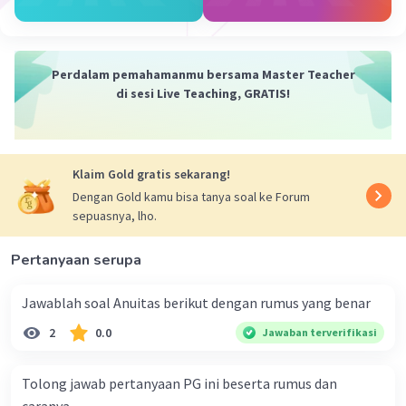
Jadi, panjang sisi miring segitiga siku-siku
tersebut adalah 5 cm.
2. Sebuah kerucut mempunyai jari-jari 9 cm, dan
Perdalam pemahamanmu bersama Master Teacher
tinggi 12 cm. Berapa panjang sisi pelukis dari
di sesi Live Teaching, GRATIS!
kerucut tersebut?
Jawab:
a² + b² = c²
Klaim Gold gratis sekarang!
r² + t² = s²
9² + 12² = s²
Dengan Gold kamu bisa tanya soal ke Forum
sepuasnya, lho.
81 + 144 = s²
225 = s²
Pertanyaan serupa
s = 15
Jadi, panjang sisi pelukis dari kerucut tersebut
Jawablah soal Anuitas berikut dengan rumus yang benar
adalah 15 cm.
2
0.0
Jawaban terverifikasi
3. Diketahui dua titik A(-2, 5) dan B(4, 13). Jarak
antara titik A dan B adalah:
Tolong jawab pertanyaan PG ini beserta rumus dan
Jawab: