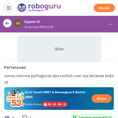
Masuk
Aqueen M
AM
10 Januari 2024 13:54
Iklan
Pertanyaan
rumus teorma pythagoras dan contoh soal nya berbeda beda
ya
Ikuti Tryout SNBT & Menangkan E-Wallet
100rb
Klaim
Habis dalam
00
:
13
:
06
:
10
2
1
Jawaban terverifikasi