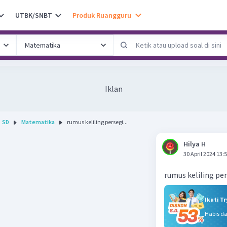
UTBK/SNBT
Produk Ruangguru
Iklan
SD
Matematika
rumus keliling persegi...
Hilya H
30 April 2024 13:
rumus keliling pe
Ikuti T
Habis d