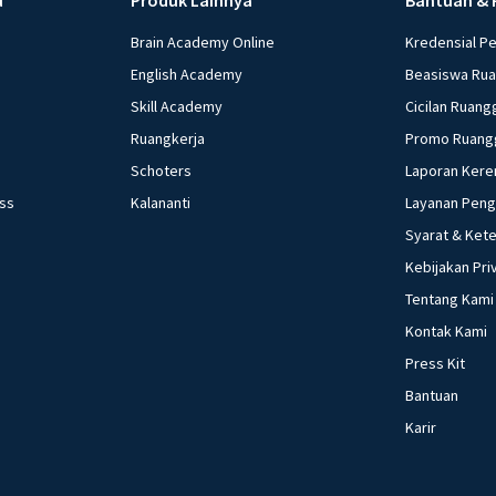
Brain Academy Online
Kredensial P
English Academy
Beasiswa Ru
Skill Academy
Cicilan Ruang
Ruangkerja
Promo Ruang
Schoters
Laporan Kere
ess
Kalananti
Layanan Pen
Syarat & Ket
Kebijakan Pri
Tentang Kami
Kontak Kami
Press Kit
Bantuan
Karir