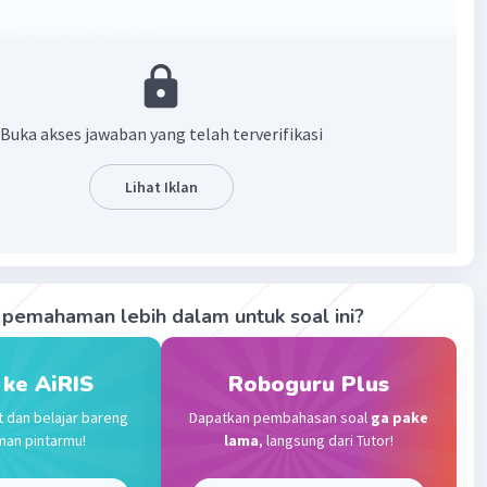
ling persegi= 4 × sisi
·
0.0
(
0
)
Balas
ating
Buka akses jawaban yang telah terverifikasi
Community
Level 25
Lihat Iklan
14:02
Iklan
·
0.0
(
0
)
Balas
ating
pemahaman lebih dalam untuk soal ini?
 ke AiRIS
Roboguru Plus
t dan belajar bareng
Dapatkan pembahasan soal
ga pake
man pintarmu!
lama
, langsung dari Tutor!