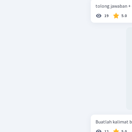
tolong jawaban +
19
5.0
Buatlah kalimat b
12
5.0