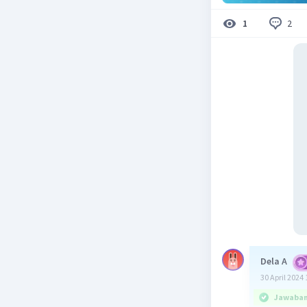
2
1
Dela A
30 April 2024 
Jawaban 