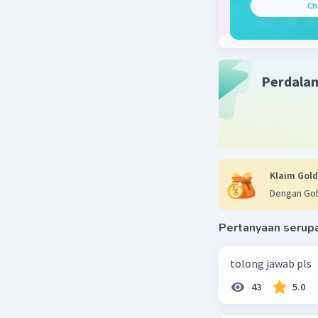
Ch
Perdala
Klaim Gold
Dengan Gol
Pertanyaan serup
tolong jawab pls
43
5.0