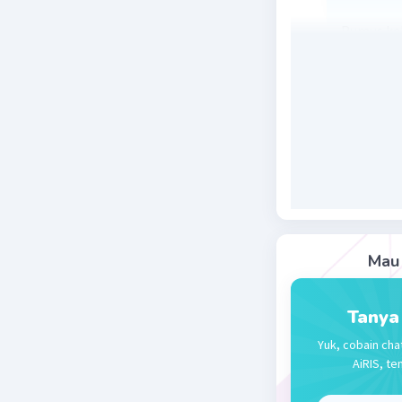
Rumus keli
Beri R
Mazaya M
30 April 2024 
4s
Beri R
Mau 
Tanya
Yuk, cobain cha
AiRIS, te