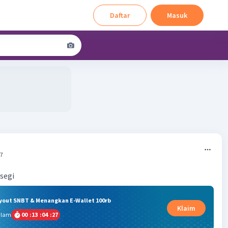
Daftar
Masuk
57
rsegi
ryout SNBT & Menangkan E-Wallet 100rb
Klaim
alam
00
:
13
:
04
:
27