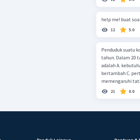
help me! buat soal
12
5.0
Penduduk suatu ko
tahun. Dalam 20 
adalah A. kebutuh
bertambah C. per
memengaruhi tata
21
0.0
u
Produk Lainnya
Bantuan & 