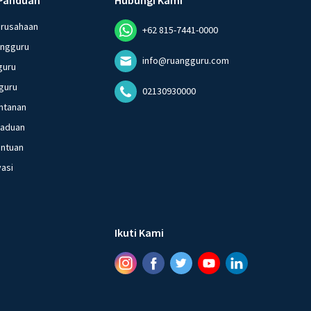
erusahaan
+62 815-7441-0000
angguru
info@ruangguru.com
guru
guru
02130930000
ntanan
gaduan
entuan
vasi
Ikuti Kami