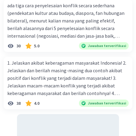
ada tiga cara penyelesaian konflik secara sederhana
(pendekatan kultur atau budaya, diaspora, fan hubungan
bilateral), menurut kalian mana yang paling efektif,
berilah alasannya dari 5 penyelesaian konflik secara
internasional (negosiasi, mediasi dan jasa-jasa baik,
konsiliasi, penyelidikan, dan penyelesaian di bawah
30
5.0
Jawaban terverifikasi
naungan organisasi PBB), menurut kalian mana yang
paling efektif, berilah alasannya
1. Jelaskan akibat keberagaman masyarakat Indonesia! 2.
Jelaskan dan berilah masing-masing dua contoh akibat
positif dari konflik yang terjadi dalam masyarakat! 3.
Jelaskan macam-macam konflik yang terjadi akibat
keberagaman masyarakat dan berilah contohnya! 4.
Mengapa dalam masyarakat yang memiliki keberagaman
38
4.0
Jawaban terverifikasi
diperlukan harmoni? 5. Indonesia merupakan negara yang
kaya akan keberagaman baik dilihat dari agama, suku, ras,
bahasa, dan budaya. Berdasarkan pernyataan tersebut,
apa yang dapat kalian lakukan untuk menjaga