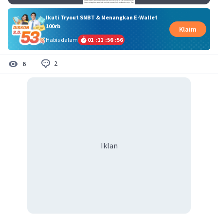
Ikuti Tryout SNBT & Menangkan E-Wallet
100rb
Klaim
Habis dalam
01
:
11
:
56
:
55
2
6
Iklan