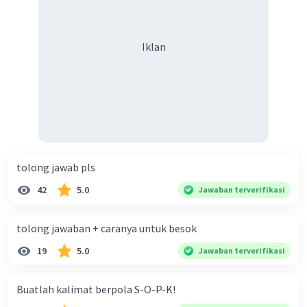
keberagaman supaya terhindar dari konflik?
Iklan
tolong jawab pls
42
5.0
Jawaban terverifikasi
tolong jawaban + caranya untuk besok
19
5.0
Jawaban terverifikasi
Buatlah kalimat berpola S-O-P-K!