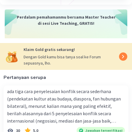
Program PKI pada masa lalu mencakup berbagai
Iklan
Perdalam pemahamanmu bersama Master Teacher
aspek, termasuk ekonomi, politik, dan sosial.
di sesi Live Teaching, GRATIS!
Beberapa program yang diusung PKI antara lain:
Program Nasionalisasi
: PKI menganut
prinsip nasionalisasi pabrik-pabrik dan
Klaim Gold gratis sekarang!
tambang-tambang, seperti tambang
Dengan Gold kamu bisa tanya soal ke Forum
arang batu, timah, minyak, dan emas
sepuasnya, lho.
Program Agraria
: PKI mengangkat isu
pertanahan dan petani sebagai fokus
Pertanyaan serupa
utama programnya. Mereka menjadikan isu
pertanahan dan petani sebagai strategi
ada tiga cara penyelesaian konflik secara sederhana
perjuangan dan berupaya merebut massa,
(pendekatan kultur atau budaya, diaspora, fan hubungan
terutama di daerah Jawa Timur
bilateral), menurut kalian mana yang paling efektif,
Program Sosial
: PKI tumbuh di tengah-
berilah alasannya dari 5 penyelesaian konflik secara
tengah kesengsaraan dan penderitaan
internasional (negosiasi, mediasi dan jasa-jasa baik,
rakyat akibat krisis ekonomi. Program-
konsiliasi, penyelidikan, dan penyelesaian di bawah
30
5.0
Jawaban terverifikasi