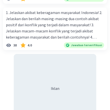
program yang ditawarkan PKI sangat
naungan organisasi PBB), menurut kalian mana yang
berfokus pada upaya pembebasan rakyat
paling efektif, berilah alasannya
Indonesia dari perbudakan dan
1. Jelaskan akibat keberagaman masyarakat Indonesia! 2.
kemelaratan, serta menjamin hidup yang
Jelaskan dan berilah masing-masing dua contoh akibat
bebas dan bahagia
positif dari konflik yang terjadi dalam masyarakat! 3.
Jelaskan macam-macam konflik yang terjadi akibat
keberagaman masyarakat dan berilah contohnya! 4.
·
0.0
(
0
)
Balas
Beri Rating
Mengapa dalam masyarakat yang memiliki keberagaman
38
4.0
Jawaban terverifikasi
diperlukan harmoni? 5. Indonesia merupakan negara yang
kaya akan keberagaman baik dilihat dari agama, suku, ras,
bahasa, dan budaya. Berdasarkan pernyataan tersebut,
apa yang dapat kalian lakukan untuk menjaga
keberagaman supaya terhindar dari konflik?
Iklan