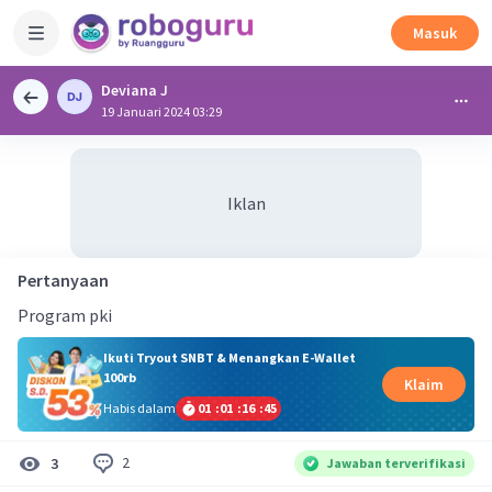
Masuk
Deviana J
19 Januari 2024 03:29
Iklan
Pertanyaan
Program pki
Ikuti Tryout SNBT & Menangkan E-Wallet
100rb
Klaim
Habis dalam
01
:
01
:
16
:
44
2
3
Jawaban terverifikasi