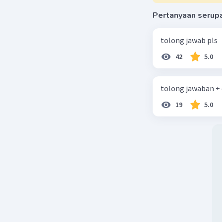
Pertanyaan serup
tolong jawab pls
42
5.0
tolong jawaban +
19
5.0