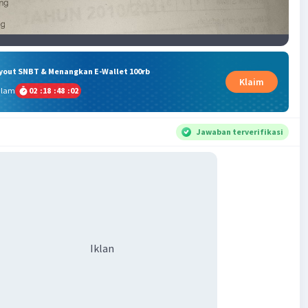
ryout SNBT & Menangkan E-Wallet 100rb
Klaim
alam
02
:
18
:
48
:
02
Jawaban terverifikasi
Iklan