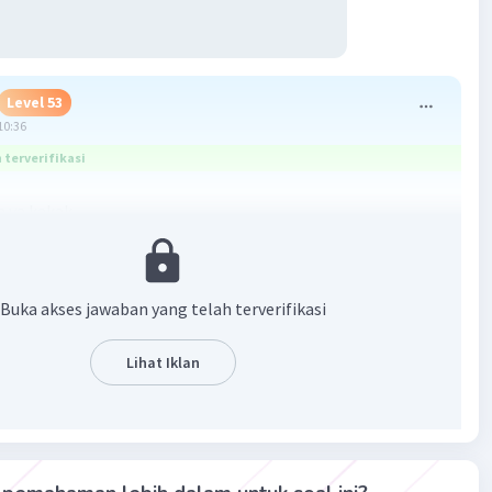
Level 53
10:36
terverifikasi
ya kakak....
Buka akses jawaban yang telah terverifikasi
Lihat Iklan
·
5.0
(
2
)
Balas
ating