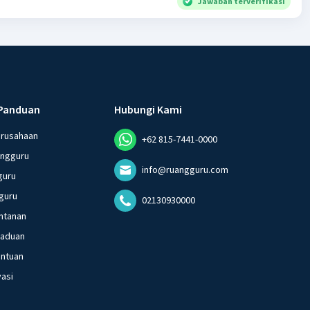
Jawaban terverifikasi
Panduan
Hubungi Kami
erusahaan
+62 815-7441-0000
angguru
info@ruangguru.com
guru
guru
02130930000
ntanan
gaduan
entuan
vasi