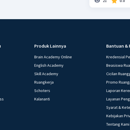
21
0.0
u
Produk Lainnya
Bantuan & 
Brain Academy Online
Kredensial P
English Academy
Beasiswa Ru
Skill Academy
Cicilan Ruang
Ruangkerja
Promo Ruang
Schoters
Laporan Kere
ess
Kalananti
Layanan Pen
Syarat & Ket
Kebijakan Pri
Tentang Kami