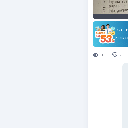
Ikuti T
Habis d
2
1