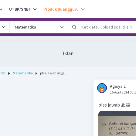
UTBK/SNBT
Produk Ruangguru
Iklan
SD
Matematika
plss jawab 🙏🏻...
Agisya L
16 April 2024 06:
plss jawab 🙏🏻