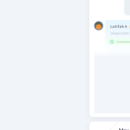
Latifah A
16 April 2024 
Jawaban 
Trapesium 
Beri R