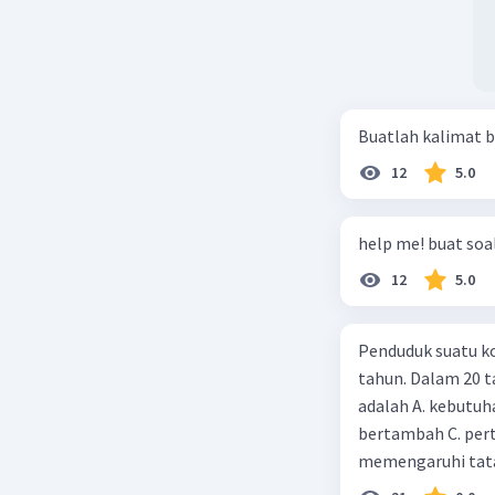
Buatlah kalimat b
12
5.0
help me! buat soal
12
5.0
Penduduk suatu ko
tahun. Dalam 20 
adalah A. kebutuh
bertambah C. per
memengaruhi tata