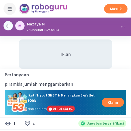
Masuk
Mazaya M
28 Januari 2024 04:23
Iklan
Pertanyaan
piramida jumlah menggambarkan
Ikuti Tryout SNBT & Menangkan E-Wallet
100rb
Klaim
Habis dalam
01
:
08
:
58
:
06
2
1
Jawaban terverifikasi