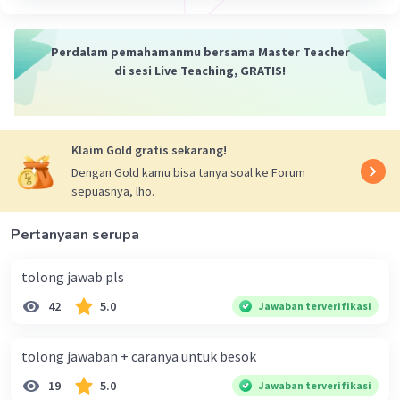
Piramida jumlah adalah jumlah organisme yang
Iklan
berada di dalam suatu daerah (areal) tertentu
Perdalam pemahamanmu bersama Master Teacher
yang dikelompokkan dan dihitung berdasarkan
di sesi Live Teaching, GRATIS!
taraf trofi. Untuk menggambarkan piramida
jumlah dinyatakan dalam bentuk segi empat
yang luasnya menggambarkan atau sebanding
dengan jumlah organisme dalam areal tertentu.
Klaim Gold gratis sekarang!
Dengan Gold kamu bisa tanya soal ke Forum
·
0.0
(
0
)
Balas
Beri Rating
sepuasnya, lho.
Pertanyaan serupa
tolong jawab pls
42
5.0
Jawaban terverifikasi
tolong jawaban + caranya untuk besok
19
5.0
Jawaban terverifikasi