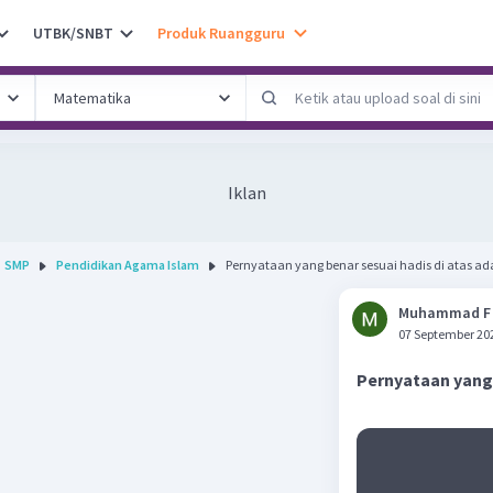
UTBK/SNBT
Produk Ruangguru
Iklan
SMP
Pendidikan Agama Islam
Pernyataan yang benar sesuai hadis di atas ada
Muhammad F
07 September 20
Pernyataan yang b