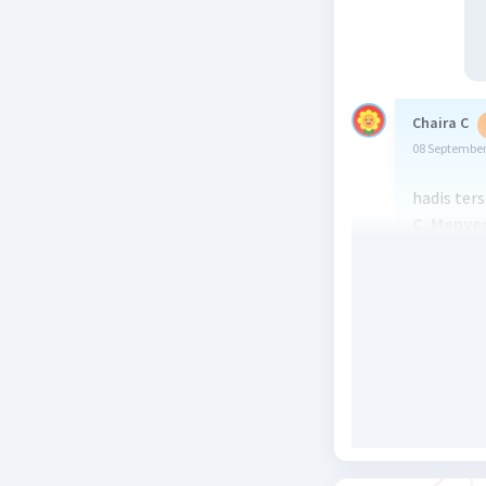
Chaira C
08 September
hadis ter
C. Menye
Beri R
Muh
11 Se
pen
UcingGem