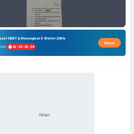
ryout SNBT & Menangkan E-Wallet 100rb
Klaim
alam
02
:
10
:
45
:
54
Iklan