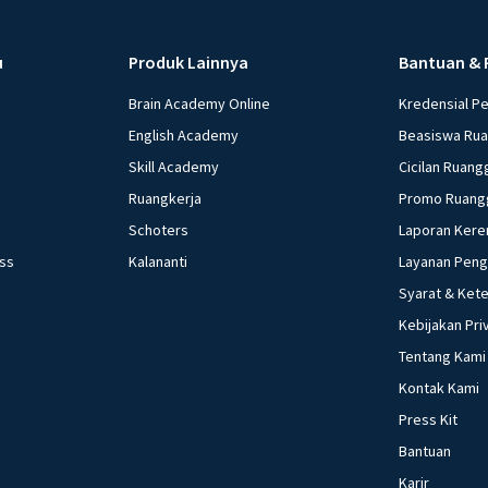
pembayaran trans
Menurunkan G, me
u
Produk Lainnya
Bantuan & 
menambah Tr, dan
menurunkan Tx e. 
Brain Academy Online
Kredensial P
yang dilakukan ke
English Academy
Beasiswa Ru
kebijakan moneter 
Skill Academy
Cicilan Ruang
Menetapkan harga 
Ruangkerja
Promo Ruang
minimum (reserved
Schoters
Laporan Kere
Mengatur tingkat bu
ess
Kalananti
Layanan Pen
beberapa pernyataan
Syarat & Ket
Menaikkan suku bun
harga. Yang termasuk
Kebijakan Pri
d. 3) dan 5) e. 4) dan 5) Investasi bank lesu, daya beli melemah a
Tentang Kami
kepada apresiasi 
Kontak Kami
moneter yang pali
Press Kit
bunga bank b. Mem
Bantuan
masyarakat d. Me
Karir
Akibat yang ditimb