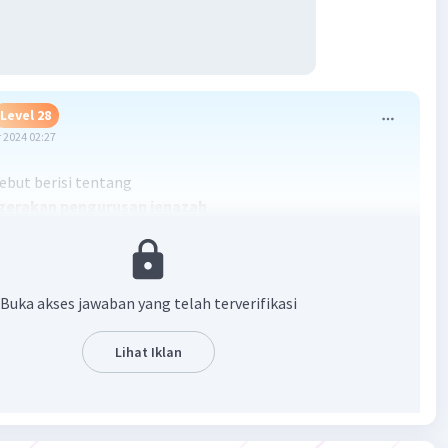
Level 28
 2024 02:27
sebut berisi tentang
gerakan pengurusan jenazah
·
1.0
(
1
)
Balas
ating
ammad F
Buka akses jawaban yang telah terverifikasi
Level 36
ptember 2024 14:46
Lihat Iklan
jelasannya mana???
oy U