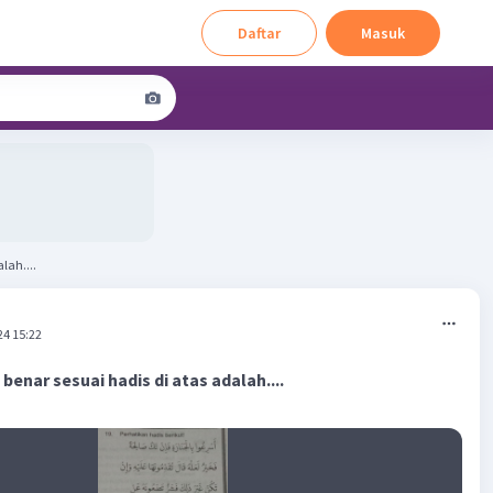
Daftar
Masuk
lah....
24 15:22
enar sesuai hadis di atas adalah....