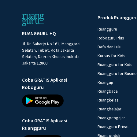
Produk Ruanggur
Ruangguru
RUANGGURU HQ
Roboguru Plus
Jl. Dr. Saharjo No.161, Manggarai
Dafa dan Lulu
Selatan, Tebet, Kota Jakarta
Kursus for Kids
Selatan, Daerah Khusus Ibukota
Jakarta 12860
Ruangguru for Kids
Ruangguru for Busin
Coba GRATIS Aplikasi
Ruanguji
Roboguru
Ruangbaca
Ruangkelas
Ruangbelajar
Ruangpengajar
Coba GRATIS Aplikasi
Ruangguru Privat
Ruangguru
Ruangpeduli