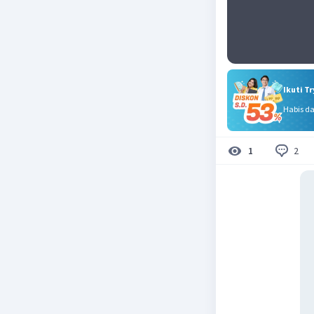
Ikuti T
Habis d
2
1