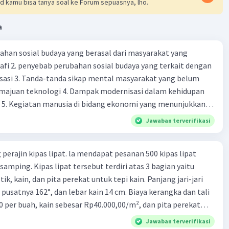
d kamu bisa tanya soal ke Forum sepuasnya, lho.
a
ahan sosial budaya yang berasal dari masyarakat yang
fi 2. penyebab perubahan sosial budaya yang terkait dengan
sasi 3. Tanda-tanda sikap mental masyarakat yang belum
majuan teknologi 4. Dampak modernisasi dalam kehidupan
t 5. Kegiatan manusia di bidang ekonomi yang menunjukkan
 modernisasi 6. Contoh pengaruh modernisasi di bidang ilmu
Jawaban terverifikasi
endidikan terhadap pola pikir masyarakat 7. Konsep
modernisasi di masyarakat seringkali mengalami kesalahan
perajin kipas lipat. la mendapat pesanan 500 kipas lipat
atunya kesalahan tersebut menganggap jika menjadi modern
samping. Kipas lipat tersebut terdiri atas 3 bagian yaitu
 8. arti dari globalisasi 9. Bentuk kearifan lokal di wilayah
ik, kain, dan pita perekat untuk tepi kain. Panjang jari-jari
eran dalam pengelolaan SDA dan dukungan dalam bentuk
 pusatnya 162°, dan lebar kain 14 cm. Biaya kerangka dan tali
rat menjaga tradisi kearifan lokal di Nusantara 11. Ciri uang
0 per buah, kain sebesar Rp40.000,00/m², dan pita perekat
Syarat melakukan kegiatan barter 13. Arti dari durability yang
 tersebut dijual dengan harga Rp6.500,00 per buah. Tentukan
sebuah benda bisa dikatakan sebagai uang 14. maksud token
Jawaban terverifikasi