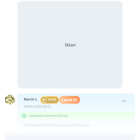
Iklan
Kevin L
Gold
Level 87
05 Mei 2024 00:22
Jawaban terverifikasi
Sebelum Proklamasi Kemerdekaan:
- Pada awal Perang Dunia II, Belanda diduduki Jepang
pada Maret 1942. Jepang kemudian menduduki