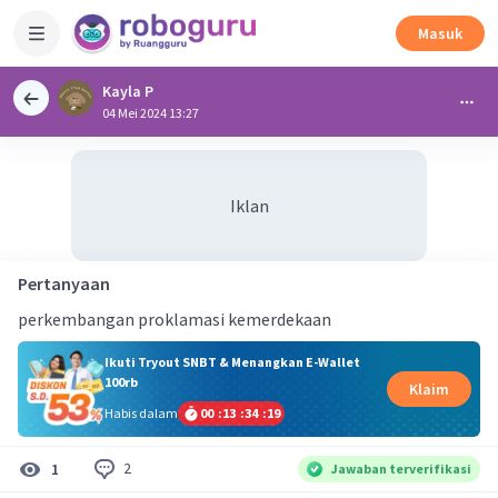
Masuk
Kayla P
04 Mei 2024 13:27
Iklan
Pertanyaan
perkembangan proklamasi kemerdekaan
Ikuti Tryout SNBT & Menangkan E-Wallet
100rb
Klaim
Habis dalam
00
:
13
:
34
:
18
2
1
Jawaban terverifikasi