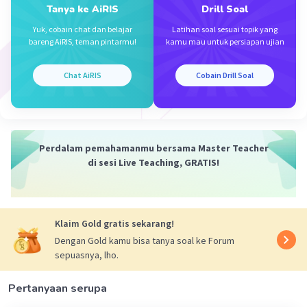
Karena yang mencakup keseluruhan isi poster
Tanya ke AiRIS
Drill Soal
Iklan
yaitu A, dimana terdapat 8 kebiasaan baru
Yuk, cobain chat dan belajar
Latihan soal sesuai topik yang
bareng AiRIS, teman pintarmu!
kamu mau untuk persiapan ujian
·
5.0
(
1
)
Balas
Beri Rating
Chat AiRIS
Cobain Drill Soal
Perdalam pemahamanmu bersama Master Teacher
di sesi Live Teaching, GRATIS!
Klaim Gold gratis sekarang!
Dengan Gold kamu bisa tanya soal ke Forum
sepuasnya, lho.
Pertanyaan serupa