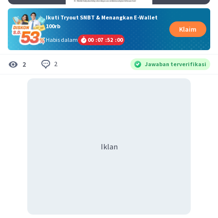
Ikuti Tryout SNBT & Menangkan E-Wallet
100rb
Klaim
Habis dalam
00
:
07
:
51
:
59
2
2
Jawaban terverifikasi
Iklan