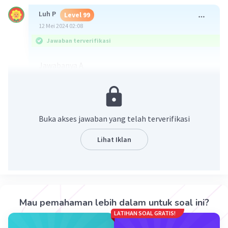
Luh P
Level 99
12 Mei 2024 02:08
Jawaban terverifikasi
Jawabanya A
karena sudah menggunakan kalimat ajakan yaitu
"ayo" dan dilanjutkan dengan keterangan yang
memperjelas ajakan tersebut yaitu "menerapkan
delapan kebiasaan baru" diikuti dengan tanda
Buka akses jawaban yang telah terverifikasi
seru yang menandai kalimat ajakan.
Lihat Iklan
·
0.0
(
0
)
Balas
Beri Rating
Syasya A
Level 21
09 Mei 2024 12:13
Mau pemahaman lebih dalam untuk soal ini?
LATIHAN SOAL GRATIS!
Jawabannya A