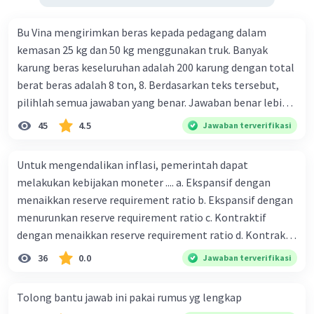
Bu Vina mengirimkan beras kepada pedagang dalam
kemasan 25 kg dan 50 kg menggunakan truk. Banyak
karung beras keseluruhan adalah 200 karung dengan total
berat beras adalah 8 ton, 8. Berdasarkan teks tersebut,
pilihlah semua jawaban yang benar. Jawaban benar lebih
dari satu. Banyak karung beras kemasan 25 kg adalah 50
45
4.5
Jawaban terverifikasi
buah. Banyak karung beras kemasan 50 kg adalah 150
buah. Total berat beras dalam kemasan 25 kg adalah 2
Untuk mengendalikan inflasi, pemerintah dapat
ton. Perbandingan berat beras kemasan 25 kg dan 50 kg
melakukan kebijakan moneter .... a. Ekspansif dengan
dalam truk adalah 1: 3. 9. Berdasarkan teks tersebut, jika
menaikkan reserve requirement ratio b. Ekspansif dengan
biaya setiap beras karung kecil adalah Rp7.500 dan karung
menurunkan reserve requirement ratio c. Kontraktif
besar Rp14.000, berapakah biaya angkut semua beras yang
dengan menaikkan reserve requirement ratio d. Kontraktif
harus dibayar oleh Bu Vina? A. Rp2.540.000 C. Rp2.312.000 B.
dengan menurunkan reserve requirement ratio e.
36
0.0
Jawaban terverifikasi
Rp2.475.000 D. Rp2.280.000
Ekspansif dengan menaikkan tingkat diskonto Bila Bank
Indonesia melakukan kebijakan moneter ekspansif,
Tolong bantu jawab ini pakai rumus yg lengkap
ceteris paribus maka .... a. Menimbulkan inflasi di mana