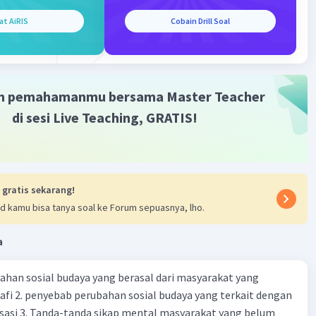
membantu
wira A
at AiRIS
Cobain Drill Soal
·
5.0
(
1
)
Balas
ating
m pemahamanmu bersama Master Teacher
di sesi Live Teaching, GRATIS!
 gratis sekarang!
Iklan
d kamu bisa tanya soal ke Forum sepuasnya, lho.
a
ahan sosial budaya yang berasal dari masyarakat yang
fi 2. penyebab perubahan sosial budaya yang terkait dengan
sasi 3. Tanda-tanda sikap mental masyarakat yang belum