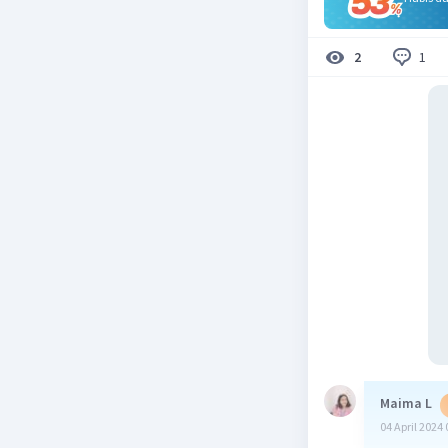
1
2
Maima L
04 April 2024 