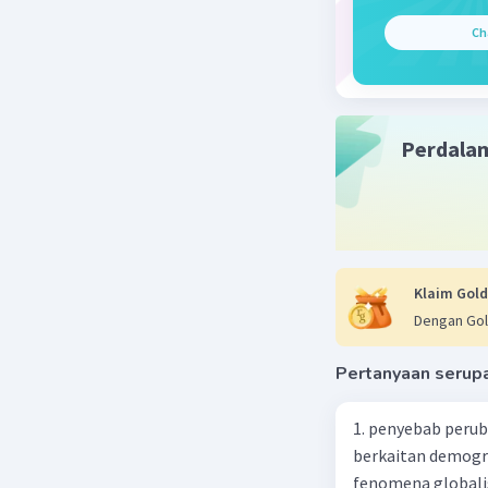
Semoga 
Ch
Beri R
Perdala
Klaim Gold
Dengan Gol
Pertanyaan serup
1. penyebab perub
berkaitan demogra
fenomena globali