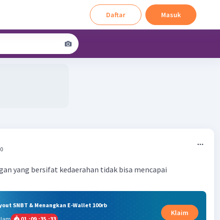
Daftar
Masuk
00
an yang bersifat kedaerahan tidak bisa mencapai
ryout SNBT & Menangkan E-Wallet 100rb
Klaim
alam
01
:
09
:
35
:
32