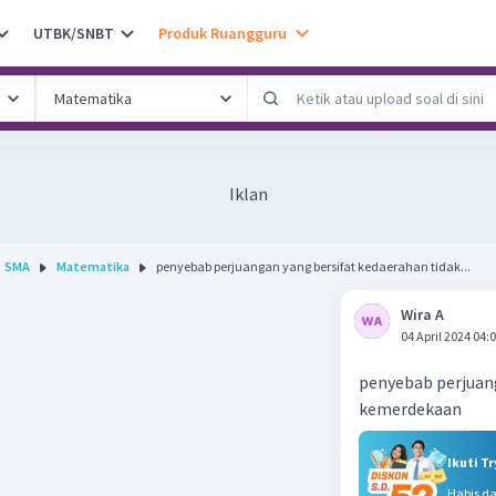
UTBK/SNBT
Produk Ruangguru
Iklan
SMA
Matematika
penyebab perjuangan yang bersifat kedaerahan tidak...
Wira A
04 April 2024 04:
penyebab perjuang
kemerdekaan
Ikuti T
Habis d