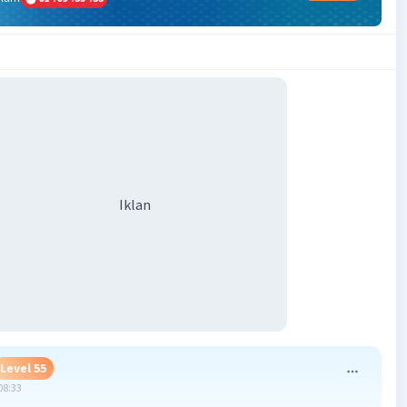
Iklan
Level 55
08:33