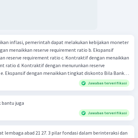
tikan dan memasukan surat berharga 24. Nama lembaga
 yang bertugas mengatasi para rensumen 25. Ciri" dari
mi abad ke 21
kan inflasi, pemerintah dapat melakukan kebijakan moneter
dengan menaikkan reserve requirement ratio b. Ekspansif
n reserve requirement ratio c. Kontraktif dengan menaikkan
nt ratio d. Kontraktif dengan menurunkan reserve
. Ekspansif dengan menaikkan tingkat diskonto Bila Bank
n kebijakan moneter ekspansif, ceteris paribus maka .... a.
Jawaban terverifikasi
asi di mana bentuk kurva jumlah uang beredar (penawaran
iri bawah ke kanan atas b. Menimbulkan deflasi di mana bentuk
k bantu juga
 beredar (penawaran uang) naik dari kiri bawah ke kanan atas
meningkat di mana bentuk kurva jumlah uang beredar
Jawaban terverifikasi
aik dari kiri bawah ke kanan atas d. Tingkat bunga turun di
 jumlah uang beredar (penawaran uang) naik dari kiri bawah
at lembaga abad 21 27. 3 pilar fondasi dalam berinteraksi dan
Tingkat bunga turun di mana bentuk kurva jumlah uang