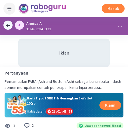
Masuk
Annisa A
31 Mei 2024 03:12
Iklan
Pertanyaan
Pemanfaatan FABA (Ash and Bottom Ash) sebagai bahan baku industri
semen merupakan contoh penerapan kimia hijau berupa...
Ikuti Tryout SNBT & Menangkan E-Wallet
100rb
Klaim
Habis dalam
01
:
01
:
48
:
58
2
1
Jawaban terverifikasi