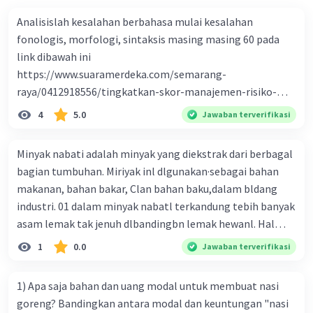
Analisislah kesalahan berbahasa mulai kesalahan
fonologis, morfologi, sintaksis masing masing 60 pada
link dibawah ini
https://www.suaramerdeka.com/semarang-
raya/0412918556/tingkatkan-skor-manajemen-risiko-
indeks-kabupaten-semarang-diluncurkan-aplikasi-si-
4
5.0
Jawaban terverifikasi
polaris Tingkatkan Skor Manajemen Risiko Indeks
Kabupaten Semarang Diluncurkan Aplikasi Si-Polaris.
Minyak nabati adalah minyak yang diekstrak dari berbagal
UNGARAN, suaramerdeka.com -Bupati Semarang Ngesti
bagian tumbuhan. Miriyak inl dlgunakan·sebagai bahan
Nugraha meluncurkan Inovasi Si-Polaris, yaitu singkatan
makanan, bahan bakar, Clan bahan baku,dalam bldang
dari Aplikasi Sistem Informasi Pengelolaan Risiko.
industri. 01 dalam minyak nabatl terkandung tebih banyak
Peluncuran apilkasi itu dilakukan pada Jumat 14 Juni 2024
asam lemak tak jenuh dlbandingbn lemak hewanl. Hal
di Ruang Rapat Dharma Satya Gedung B Lantai II Setda
tersebut berpengaruh pada salah satu sifat fisiknya, yaitu
1
0.0
Jawaban terverifikasi
Kabupaten Semarang di Ungaran. Dalam sambutannya,
·~ A. mlnyak nabati tebih stabll karena asam lemak
Bupati Ngesti sangat mengapresiasi hadirnya inovasi Si-
penyusunnya berslfat seragam 8. lebih mudah
Polaris ini. Melalui inovasi ini ia berharap akan dapat
1) Apa saja bahan dan uang modal untuk membuat nasi
membentuk kristal karena tingginya kandungan asam
memperkuat tata kelola risiko dalam rangka
goreng? Bandingkan antara modal dan keuntungan "nasi
lemak tak ,, jenuh C. 1ebih mudah memadat dibandingkan