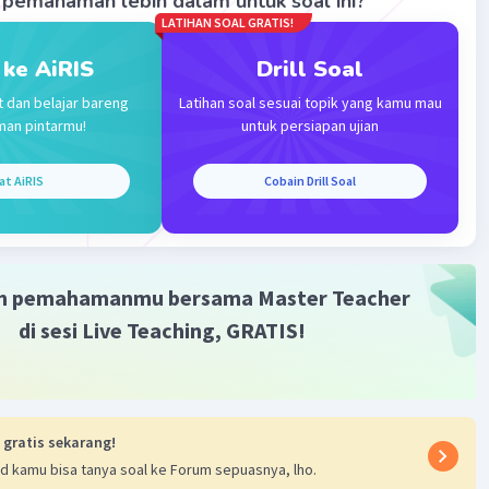
pemahaman lebih dalam untuk soal ini?
LATIHAN SOAL GRATIS!
 ke AiRIS
Drill Soal
t dan belajar bareng
Latihan soal sesuai topik yang kamu mau
man pintarmu!
untuk persiapan ujian
Iklan
at AiRIS
Cobain Drill Soal
m pemahamanmu bersama Master Teacher
di sesi Live Teaching, GRATIS!
 gratis sekarang!
d kamu bisa tanya soal ke Forum sepuasnya, lho.