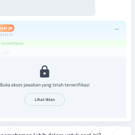
evel 29
024 11:21
terverifikasi
 115°
 :
urus adalah dua sudut yang dijumlah menjadi 180°
80
Buka akses jawaban yang telah terverifikasi
5
Lihat Iklan
·
5.0
(
2
)
Balas
ating