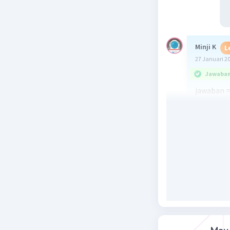
Minji K
L
27 Januari 2
Jawaban 
jawaban =
penjelasan
sudut pel
65 + x = 1
maka :
x = 180 - 6
x = 115
Beri R