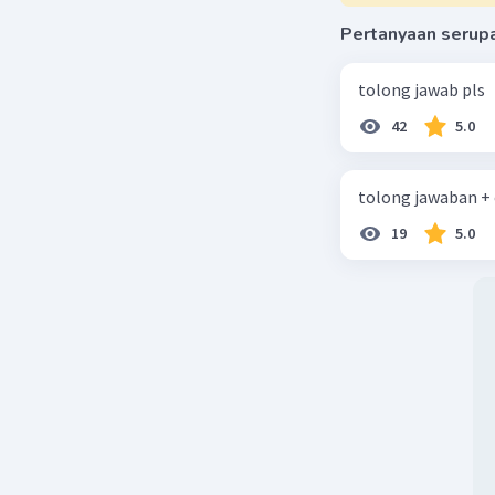
Pertanyaan serup
tolong jawab pls
42
5.0
tolong jawaban +
19
5.0