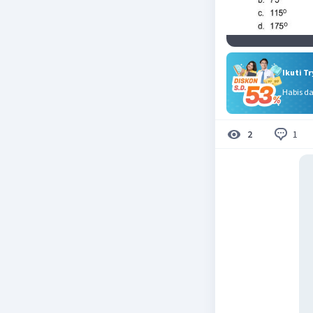
Ikuti T
Habis d
1
2