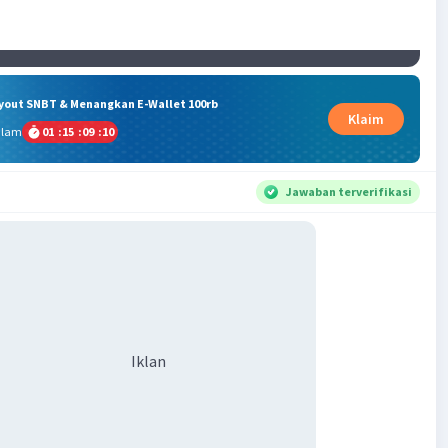
ryout SNBT & Menangkan E-Wallet 100rb
Klaim
alam
01
:
15
:
09
:
10
Jawaban terverifikasi
Iklan