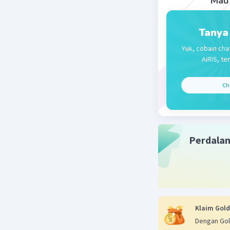
Mau 
Tanya
Yuk, cobain cha
AiRIS, te
Ch
Perdala
Klaim Gold
Dengan Gol