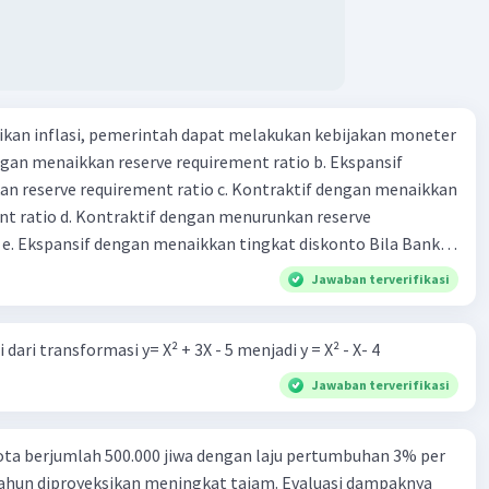
kan inflasi, pemerintah dapat melakukan kebijakan moneter
dengan menaikkan reserve requirement ratio b. Ekspansif
n reserve requirement ratio c. Kontraktif dengan menaikkan
nt ratio d. Kontraktif dengan menurunkan reserve
. Ekspansif dengan menaikkan tingkat diskonto Bila Bank
n kebijakan moneter ekspansif, ceteris paribus maka .... a.
Jawaban terverifikasi
asi di mana bentuk kurva jumlah uang beredar (penawaran
iri bawah ke kanan atas b. Menimbulkan deflasi di mana bentuk
dari transformasi y= X² + 3X - 5 menjadi y = X² - X- 4
 beredar (penawaran uang) naik dari kiri bawah ke kanan atas
meningkat di mana bentuk kurva jumlah uang beredar
Jawaban terverifikasi
aik dari kiri bawah ke kanan atas d. Tingkat bunga turun di
 jumlah uang beredar (penawaran uang) naik dari kiri bawah
ta berjumlah 500.000 jiwa dengan laju pertumbuhan 3% per
Tingkat bunga turun di mana bentuk kurva jumlah uang
tahun diproyeksikan meningkat tajam. Evaluasi dampaknya
bijakan fiskal kontraktif dilakukan