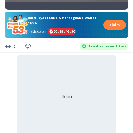
Ikuti Tryout SNBT & Menangkan E-Wallet
100rb
Klaim
Habis dalam
00
:
19
:
46
:
30
1
1
Jawaban terverifikasi
Iklan