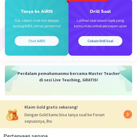
11 Mei 2024 14:46
terimakasiii
Tanya ke AiRIS
Drill Soal
Yuk, cobain chat dan belajar
Latihan soal sesuai topik yang
bareng AiRIS, teman pintarmu!
kamu mau untuk persiapan ujian
Chat AiRIS
Cobain Drill Soal
Iklan
Perdalam pemahamanmu bersama Master Teacher
di sesi Live Teaching, GRATIS!
Klaim Gold gratis sekarang!
Dengan Gold kamu bisa tanya soal ke Forum
sepuasnya, lho.
Pertanyaan serupa