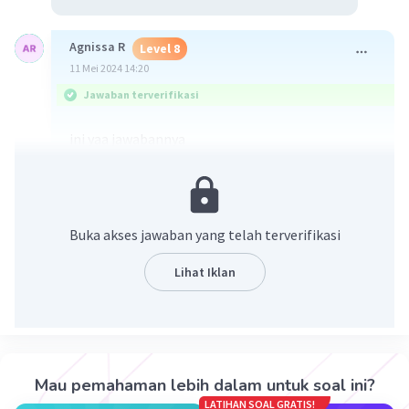
Agnissa R
Level 8
11 Mei 2024 14:20
Jawaban terverifikasi
ini yaa jawabannya
Buka akses jawaban yang telah terverifikasi
Lihat Iklan
·
5.0
(
2
)
Balas
Beri Rating
Mau pemahaman lebih dalam untuk soal ini?
Cahya S
Level 34
LATIHAN SOAL GRATIS!