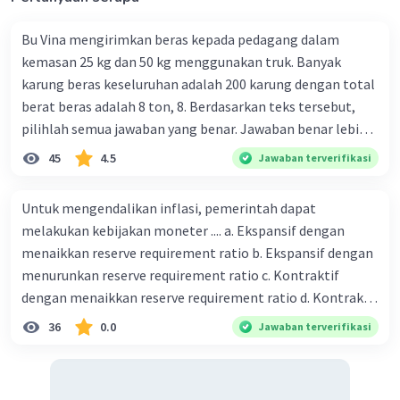
Bu Vina mengirimkan beras kepada pedagang dalam
kemasan 25 kg dan 50 kg menggunakan truk. Banyak
karung beras keseluruhan adalah 200 karung dengan total
berat beras adalah 8 ton, 8. Berdasarkan teks tersebut,
pilihlah semua jawaban yang benar. Jawaban benar lebih
dari satu. Banyak karung beras kemasan 25 kg adalah 50
45
4.5
Jawaban terverifikasi
buah. Banyak karung beras kemasan 50 kg adalah 150
buah. Total berat beras dalam kemasan 25 kg adalah 2
Untuk mengendalikan inflasi, pemerintah dapat
ton. Perbandingan berat beras kemasan 25 kg dan 50 kg
melakukan kebijakan moneter .... a. Ekspansif dengan
dalam truk adalah 1: 3. 9. Berdasarkan teks tersebut, jika
menaikkan reserve requirement ratio b. Ekspansif dengan
biaya setiap beras karung kecil adalah Rp7.500 dan karung
menurunkan reserve requirement ratio c. Kontraktif
besar Rp14.000, berapakah biaya angkut semua beras yang
dengan menaikkan reserve requirement ratio d. Kontraktif
harus dibayar oleh Bu Vina? A. Rp2.540.000 C. Rp2.312.000 B.
dengan menurunkan reserve requirement ratio e.
36
0.0
Jawaban terverifikasi
Rp2.475.000 D. Rp2.280.000
Ekspansif dengan menaikkan tingkat diskonto Bila Bank
Indonesia melakukan kebijakan moneter ekspansif,
ceteris paribus maka .... a. Menimbulkan inflasi di mana