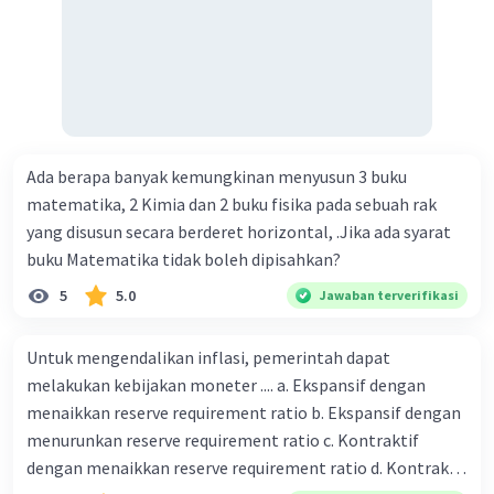
fungsi uang 16. fungsi uang 17. peranan dan maksud
didirikan lembaga keuangan non-Bank / bukan bank 18.
maksud dengan kegiatan menghimpun dana yang
dilakukan perbankan 19. tugas Bank Indonesia 20. tugas
Bank Umum 21. kegiatan lembaga keuangan non-Bank 22.
kelembagaan keuangan non-bank yang memiliki kegiatan
Ada berapa banyak kemungkinan menyusun 3 buku
yang dilakukan dengan operasi simpan pinjam 23.
matematika, 2 Kimia dan 2 buku fisika pada sebuah rak
Lembaga keuangan non bank yang memiliki fungsi
yang disusun secara berderet horizontal, .Jika ada syarat
sebagai penggerak investasi dengan memperhatikan dan
buku Matematika tidak boleh dipisahkan?
memasukan surat berharga 24. Nama lembaga keuangan
non bank yang bertugas mengatasi para rensumen 25.
5
5.0
Jawaban terverifikasi
Ciri" dari masyarakat ekonomi abad ke 21
Untuk mengendalikan inflasi, pemerintah dapat
melakukan kebijakan moneter .... a. Ekspansif dengan
menaikkan reserve requirement ratio b. Ekspansif dengan
menurunkan reserve requirement ratio c. Kontraktif
dengan menaikkan reserve requirement ratio d. Kontraktif