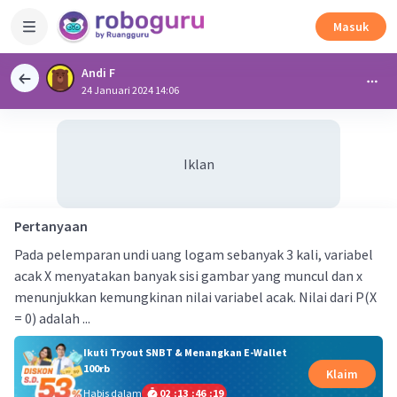
Masuk
Andi F
24 Januari 2024 14:06
Iklan
Pertanyaan
Pada pelemparan undi uang logam sebanyak 3 kali, variabel
acak X menyatakan banyak sisi gambar yang muncul dan x
menunjukkan kemungkinan nilai variabel acak. Nilai dari P(X
= 0) adalah ...
Ikuti Tryout SNBT & Menangkan E-Wallet
100rb
Klaim
Habis dalam
02
:
13
:
46
:
18