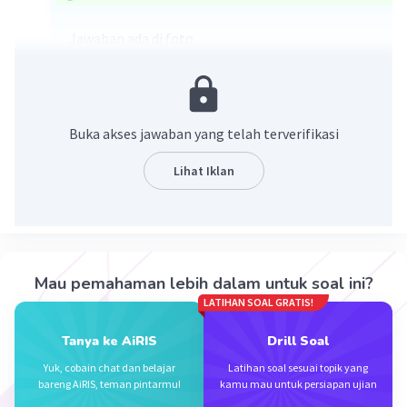
Jawaban ada di foto
Buka akses jawaban yang telah terverifikasi
Lihat Iklan
·
0.0
(
0
)
Balas
Beri Rating
Mau pemahaman lebih dalam untuk soal ini?
LATIHAN SOAL GRATIS!
Tanya ke AiRIS
Drill Soal
Yuk, cobain chat dan belajar
Latihan soal sesuai topik yang
Iklan
bareng AiRIS, teman pintarmu!
kamu mau untuk persiapan ujian