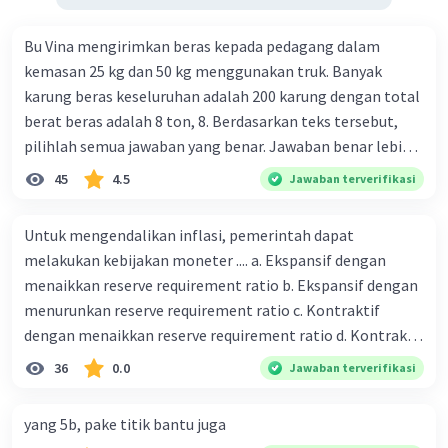
Bu Vina mengirimkan beras kepada pedagang dalam
kemasan 25 kg dan 50 kg menggunakan truk. Banyak
karung beras keseluruhan adalah 200 karung dengan total
berat beras adalah 8 ton, 8. Berdasarkan teks tersebut,
pilihlah semua jawaban yang benar. Jawaban benar lebih
dari satu. Banyak karung beras kemasan 25 kg adalah 50
45
4.5
Jawaban terverifikasi
buah. Banyak karung beras kemasan 50 kg adalah 150
buah. Total berat beras dalam kemasan 25 kg adalah 2
Untuk mengendalikan inflasi, pemerintah dapat
ton. Perbandingan berat beras kemasan 25 kg dan 50 kg
melakukan kebijakan moneter .... a. Ekspansif dengan
dalam truk adalah 1: 3. 9. Berdasarkan teks tersebut, jika
menaikkan reserve requirement ratio b. Ekspansif dengan
biaya setiap beras karung kecil adalah Rp7.500 dan karung
menurunkan reserve requirement ratio c. Kontraktif
besar Rp14.000, berapakah biaya angkut semua beras yang
dengan menaikkan reserve requirement ratio d. Kontraktif
harus dibayar oleh Bu Vina? A. Rp2.540.000 C. Rp2.312.000 B.
dengan menurunkan reserve requirement ratio e.
36
0.0
Jawaban terverifikasi
Rp2.475.000 D. Rp2.280.000
Ekspansif dengan menaikkan tingkat diskonto Bila Bank
Indonesia melakukan kebijakan moneter ekspansif,
yang 5b, pake titik bantu juga
ceteris paribus maka .... a. Menimbulkan inflasi di mana