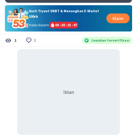
Ikuti Tryout SNBT & Menangkan E-Wallet
100rb
Klaim
Habis dalam
00
:
20
:
25
:
46
1
3
Jawaban terverifikasi
Iklan