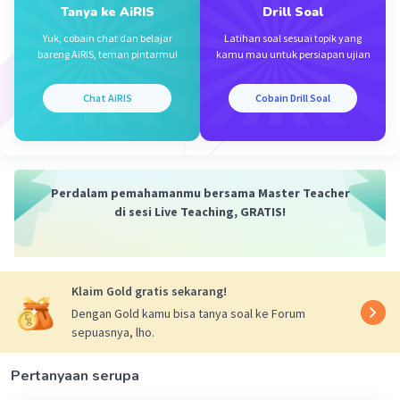
Tanya ke AiRIS
Drill Soal
Yuk, cobain chat dan belajar
Latihan soal sesuai topik yang
bareng AiRIS, teman pintarmu!
kamu mau untuk persiapan ujian
Chat AiRIS
Cobain Drill Soal
Iklan
Perdalam pemahamanmu bersama Master Teacher
di sesi Live Teaching, GRATIS!
Klaim Gold gratis sekarang!
Dengan Gold kamu bisa tanya soal ke Forum
sepuasnya, lho.
Pertanyaan serupa