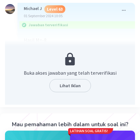
Michael J
Level 63
01 September 2024 10:05
Jawaban terverifikasi
Hasil M=-8
Buka akses jawaban yang telah terverifikasi
Lihat Iklan
·
5.0
(
1
)
Balas
Beri Rating
Kezia A
Level 6
Mau pemahaman lebih dalam untuk soal ini?
01 September 2024 10:10
LATIHAN SOAL GRATIS!
makasih🙏🏻🙏🏻