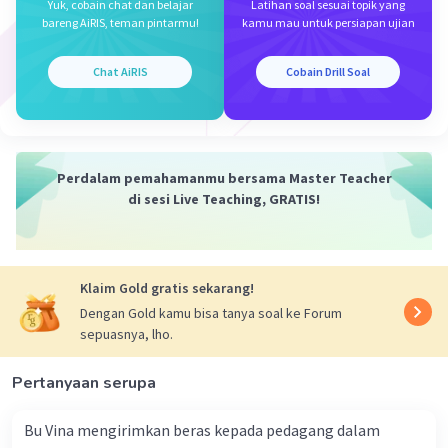
Yuk, cobain chat dan belajar
Latihan soal sesuai topik yang
bareng AiRIS, teman pintarmu!
kamu mau untuk persiapan ujian
Chat AiRIS
Cobain Drill Soal
Perdalam pemahamanmu bersama Master Teacher
di sesi Live Teaching, GRATIS!
Klaim Gold gratis sekarang!
Dengan Gold kamu bisa tanya soal ke Forum
sepuasnya, lho.
Pertanyaan serupa
Bu Vina mengirimkan beras kepada pedagang dalam