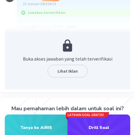
23 Januari 2024 04:23
Jawaban terverifikasi
cos 181° = cos (270° - 389°)
= -sin 89°
·
0.0
(
0
)
Balas
Beri Rating
Buka akses jawaban yang telah terverifikasi
Lihat Iklan
Iklan
Mau pemahaman lebih dalam untuk soal ini?
LATIHAN SOAL GRATIS!
Tanya ke AiRIS
Drill Soal