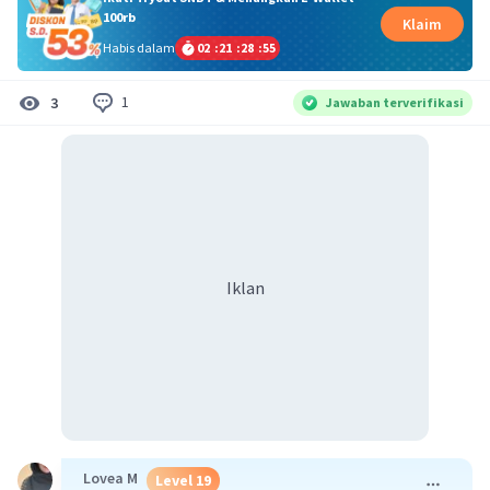
100rb
Klaim
Habis dalam
02
:
21
:
28
:
55
1
3
Jawaban terverifikasi
Iklan
Lovea M
Level 19