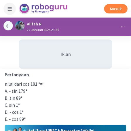
Masuk
Alifah N
22 Januari 2024 23:49
Iklan
Pertanyaan
nilai dari cos 181 °=
A. - sin 179°
B. sin 89°
C. sin 1°
D. - cos 1°
E. - cos 89°
Ikuti Tryout SNBT & Menangkan E-Wallet